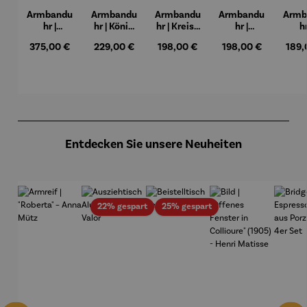
Armbandu
Armbandu
Armbandu
Armbandu
Armb
hr |
hr | König
hr | Kreise
hr |
hr
Chronogra
der Türme
in einem
Künstler
Lede
Regulärer Preis:
Regulärer Preis:
Regulärer Preis:
Regulärer Preis:
Regul
375,00 €
229,00 €
198,00 €
198,00 €
189,
ph –
-
Kreis –
Mondrian
ban
Flieger
Friedensr
Künstler
– Tableau
Lä
eich
Wassily
Nr. IV
Hundertw
Kandinsk
asser
y
Produktgalerie überspringen
Entdecken Sie unsere Neuheiten
Rabatt
Rabatt
22% gespart
25% gespart