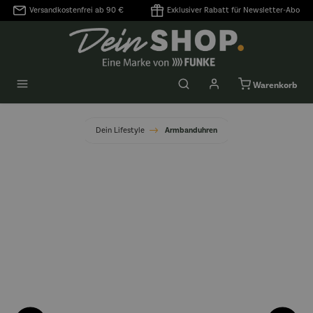
Versandkostenfrei ab 90 €
Exklusiver Rabatt für Newsletter-Abo
alt springen
Warenkorb
Dein Lifestyle
Armbanduhren
Bildergalerie überspringen