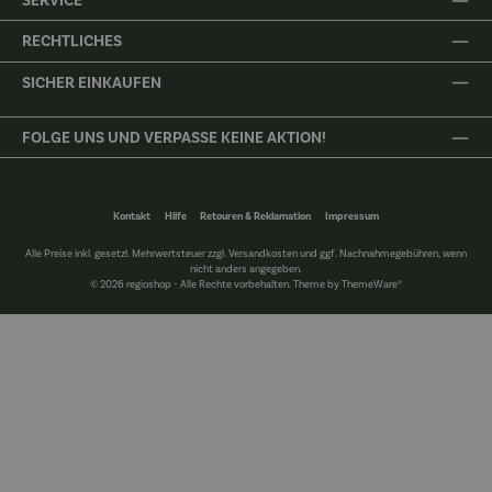
SERVICE
RECHTLICHES
SICHER EINKAUFEN
FOLGE UNS UND VERPASSE KEINE AKTION!
Kontakt
Hilfe
Retouren & Reklamation
Impressum
Alle Preise inkl. gesetzl. Mehrwertsteuer zzgl.
Versandkosten
und ggf. Nachnahmegebühren, wenn
nicht anders angegeben.
© 2026 regioshop - Alle Rechte vorbehalten. Theme by
ThemeWare®