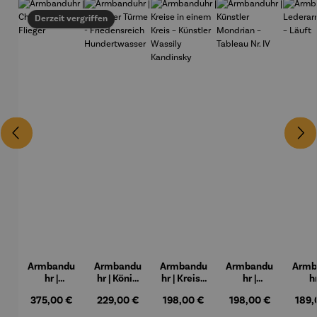
Derzeit vergriffen
Armbandu
Armbandu
Armbandu
Armbandu
Armb
hr |
hr | König
hr | Kreise
hr |
hr
Chronogra
der Türme
in einem
Künstler
Lede
Regulärer Preis:
Regulärer Preis:
Regulärer Preis:
Regulärer Preis:
Regul
375,00 €
229,00 €
198,00 €
198,00 €
189,
ph –
-
Kreis –
Mondrian
ban
Flieger
Friedensr
Künstler
– Tableau
Lä