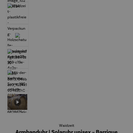
Waidzeit
Armbanduhr | Solaruhr unisex – Barrique