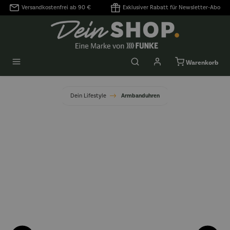
Versandkostenfrei ab 90 €
Exklusiver Rabatt für Newsletter-Abo
alt springen
Warenkorb
Dein Lifestyle
Armbanduhren
Bildergalerie überspringen