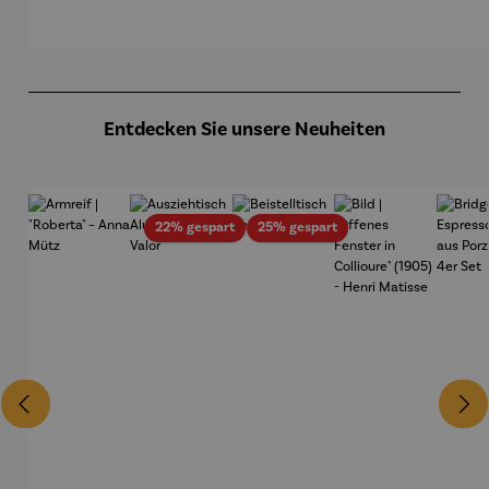
eich
Wassily
Nr. IV
Hundertw
Kandinsk
asser
y
Produktgalerie überspringen
Entdecken Sie unsere Neuheiten
Rabatt
Rabatt
22% gespart
25% gespart