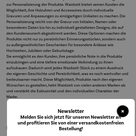
zur Personalisierung der Produkte. Waidzeit bietet seinen Kunden die
Möglichkeit, ihre Holzuhren und Accessoires durch individuelle
Gravuren und Anpassungen zu einzigartigen Unikaten zu machen. Die
Personalisierung reicht von der Gravur von Initialen, Namen oder
besonderen Daten bis hin zu individuell gestalteten Designs, die auf
den Kundenwunsch abgestimmt werden. Diese Optionen machen die
Produkte nicht nur zu persönlichen Erinnerungsstücken, sondern auch
zu außergewöhnlichen Geschenken für besondere Anlässe wie
Hochzeiten, Jubiläen oder Geburtstage.
Sie ermöglicht es den Kunden, ihre persönliche Note in die Produkte
einzubringen und eine tiefere emotionale Verbindung zu ihnen
aufzubauen. Dadurch wird jedes Waidzeit-Stück zu einem Ausdruck
der eigenen Geschichte und Persönlichkeit, was es noch wertvoller und
bedeutsamer macht. Diese Möglichkeit, Produkte nach den eigenen
Wünschen zu gestalten, hebt Waidzeit von vielen anderen Marken ab
und verstärkt die Exklusivität und den individuellen Charakter der
Marke.
×
Newsletter
Melden Sie sich jetzt für unseren Newsletter an
und profitieren Sie von einer versandkostenfreien
Design und Vielfalt
Bestellung!