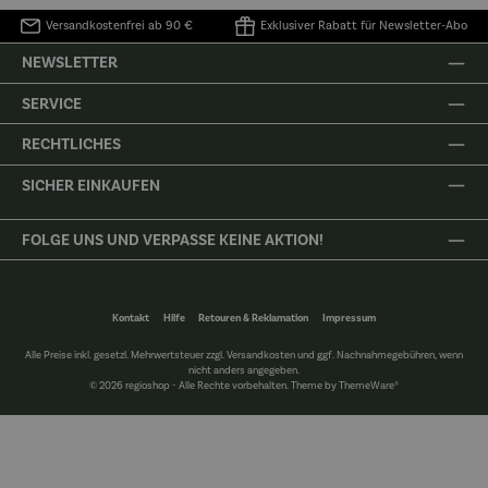
Versandkostenfrei ab 90 €
Exklusiver Rabatt für Newsletter-Abo
NEWSLETTER
SERVICE
RECHTLICHES
SICHER EINKAUFEN
FOLGE UNS UND VERPASSE KEINE AKTION!
Kontakt
Hilfe
Retouren & Reklamation
Impressum
Alle Preise inkl. gesetzl. Mehrwertsteuer zzgl.
Versandkosten
und ggf. Nachnahmegebühren, wenn
nicht anders angegeben.
© 2026 regioshop - Alle Rechte vorbehalten. Theme by
ThemeWare®