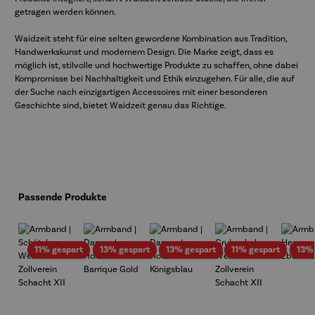
getragen werden können.
Waidzeit steht für eine selten gewordene Kombination aus Tradition,
Handwerkskunst und modernem Design. Die Marke zeigt, dass es
möglich ist, stilvolle und hochwertige Produkte zu schaffen, ohne dabei
Kompromisse bei Nachhaltigkeit und Ethik einzugehen. Für alle, die auf
der Suche nach einzigartigen Accessoires mit einer besonderen
Geschichte sind, bietet Waidzeit genau das Richtige.
Produktgalerie überspringen
Passende Produkte
Rabatt
Rabatt
Rabatt
Rabatt
11% gespart
13% gespart
13% gespart
11% gespart
13%