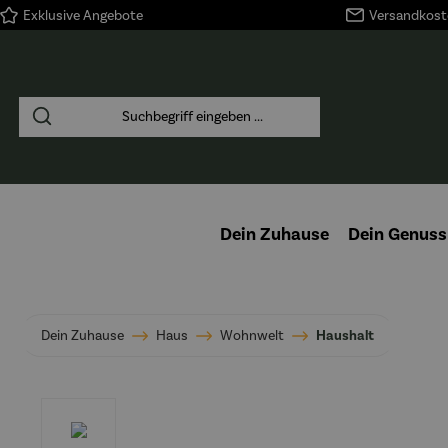
Exklusive Angebote
Versandkoste
springen
Zur Hauptnavigation springen
Dein Zuhause
Dein Genuss
Dein Zuhause
Haus
Wohnwelt
Haushalt
Bildergalerie überspringen