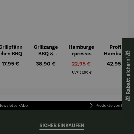
Grillpfänn
Grillzange
Hamburge
Profi-
chen BBQ
BBQ &
rpresse
Hamburge
🎁 Rabatt sichern! 🎁
Triangel
BBQ &
rpresse
Regulärer Preis:
Regulärer Preis:
Verkaufspreis:
Regulärer P
17,95 €
38,90 €
22,95 €
42,95 €
Bürste
Wender
PÄTTI
Regulärer Preis:
BBQ Set
BBQ XXL
UVP
37,90 €
Set
 Newsletter-Abo
Produkte von FUNKE
SICHER EINKAUFEN