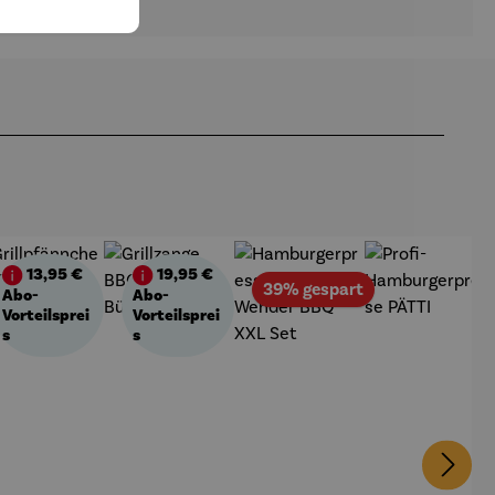
13,95 €
19,95 €
att
Rabatt
39% gespart
Abo-
Abo-
Vorteilsprei
Vorteilsprei
s
s