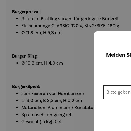
Burgerpresse:
Rillen im Bratling sorgen für geringere Bratzeit
Fleischmenge CLASSIC: 120 g; KING-SIZE: 180 g
Ø 11,8 cm, H 9,3 cm
Melden Si
Burger-Ring:
Ø 10,8 cm, H 4,0 cm
Burger-Spieß:
zum Fixieren von Hamburgern
L 19,0 cm, B 3,3 cm, H 0,2 cm
Materialien: Aluminium / Kunststoff / hochwertiger 
Spülmaschinengeeignet
Gewicht (in kg): 0.4