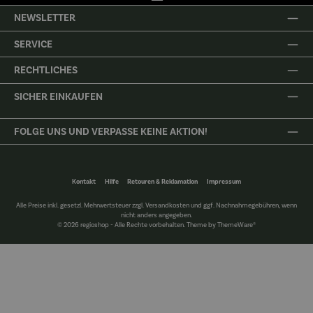
NEWSLETTER
SERVICE
RECHTLICHES
SICHER EINKAUFEN
FOLGE UNS UND VERPASSE KEINE AKTION!
Kontakt
Hilfe
Retouren & Reklamation
Impressum
Alle Preise inkl. gesetzl. Mehrwertsteuer zzgl.
Versandkosten
und ggf. Nachnahmegebühren, wenn
nicht anders angegeben.
© 2026 regioshop - Alle Rechte vorbehalten. Theme by
ThemeWare®