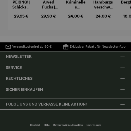
PEKING! |
Arved
Kriminelle
Hamburgs
Berg
Schicksal
Fuchs |
s
verschwu
und
Durch
Hamburg |
ndene
Ham
Regulärer Preis:
Regulärer Preis:
Regulärer Preis:
Regulärer Preis:
Regu
29,95 €
29,90 €
24,00 €
24,00 €
18,
Wiederge
Sturm und
1000
Orte
burt eines
Eis
Jahre
legendäre
Verbreche
n
n an
Hamburg
Alster und
er
Elbe
Segelschi
Versandkostenfrei ab 90 €
Exklusiver Rabatt für Newsletter-Abo
ffes
NEWSLETTER
SERVICE
RECHTLICHES
SICHER EINKAUFEN
FOLGE UNS UND VERPASSE KEINE AKTION!
Kontakt
Hilfe
Retouren & Reklamation
Impressum