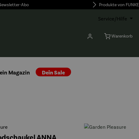
 Newsletter-Abo
Produkte von FUNKE
Service/Hilfe
Warenkorb
ein Magazin
Dein Sale
sure
odschaukel ANNA