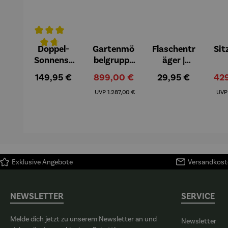
Doppel-
Gartenmö
Flaschentr
Sit
Durchschnittliche Bewertung von 4.8 von 5 Sternen
Sonnensc
belgruppe
äger |
hirm
aus
Teakholz
Din
Regulärer Preis:
Verkaufspreis:
Regulärer Preis:
Ver
149,95 €
899,00 €
29,95 €
42
Teakholz |
Regulärer Preis:
Bank &
Al
UVP
1.287,00 €
UV
Tisch –
ant
Ashford
& 
T
Exklusive Angebote
Versandkoste
NEWSLETTER
SERVICE
Melde dich jetzt zu unserem Newsletter an und
Newsletter