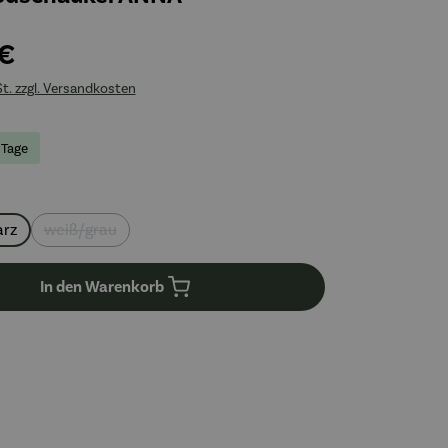
 €
St. zzgl. Versandkosten
 Tage
uswählen
arz
weiß/grau
(Diese Option ist zurzeit nicht verfügbar.)
In den Warenkorb