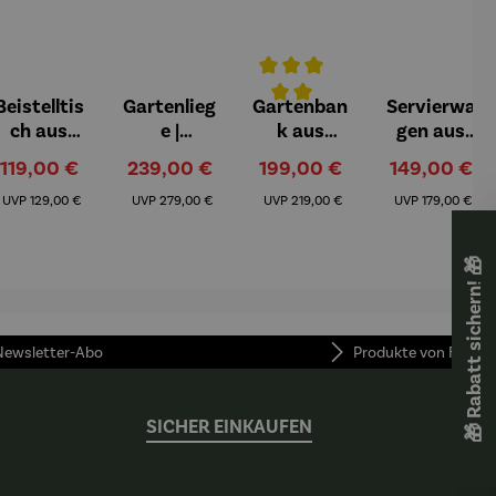
Beistelltis
Gartenlieg
Gartenban
Servierwa
Durchschnittliche Bewertung v
ch aus
e |
k aus
gen aus
Teakholz
Teakholz –
Teakholz –
Teakholz
Verkaufspreis:
Verkaufspreis:
Verkaufspreis:
Verkaufsprei
119,00 €
239,00 €
199,00 €
149,00 €
3er Set
Adirondra
Moin
Chester
Regulärer Preis:
Regulärer Preis:
Regulärer Preis:
Regulärer Pre
ck
UVP
129,00 €
UVP
279,00 €
UVP
219,00 €
UVP
179,00 €
🎁 Rabatt sichern! 🎁
 Newsletter-Abo
Produkte von FUNKE
SICHER EINKAUFEN