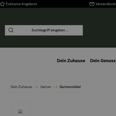
Exklusive Angebote
Versandkoste
springen
Zur Hauptnavigation springen
Dein Zuhause
Dein Genuss
Dein Zuhause
Garten
Gartenmöbel
Bildergalerie überspringen