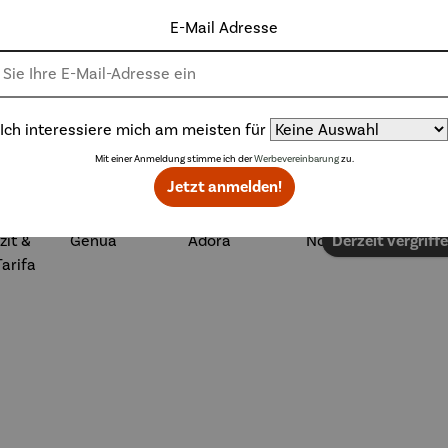
E-Mail Adresse
Weitere Produkte
Ich interessiere mich am meisten für
Mit einer Anmeldung stimme ich der
Werbevereinbarung
zu.
Jetzt anmelden!
Rabatt
Rabatt
Rabatt
Ra
% gespart
26% gespart
22% gespart
42% gespart
Derzeit vergriff