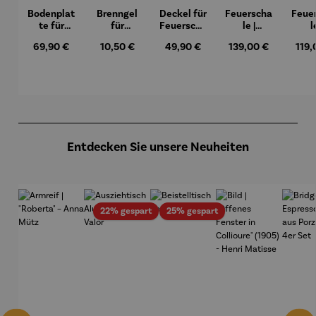
Bodenplat
Brenngel
Deckel für
Feuerscha
Feue
te für
für
Feuerscha
le |
l
Feuerkorb
Gelfeuers
le mit
Washingt
Mary
Regulärer Preis:
Regulärer Preis:
Regulärer Preis:
Regulärer Preis:
Regu
69,90 €
10,50 €
49,90 €
139,00 €
119,
rund Ø 70
telle -
Rand - Ø
on
cm
FUOCO
61,5 cm
Produktgalerie überspringen
Entdecken Sie unsere Neuheiten
Rabatt
Rabatt
22% gespart
25% gespart