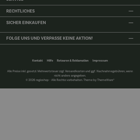
RECHTLICHES
SICHER EINKAUFEN
FOLGE UNS UND VERPASSE KEINE AKTION!
Kontakt
Hilfe
Retouren & Reklamation
Impressum
Alle Preise inkl. gesetzl. Mehrwertsteuer zzgl.
Versandkosten
und ggf. Nachnahmegebühren, wenn
nicht anders angegeben.
© 2026 regioshop - Alle Rechte vorbehalten. Theme by
ThemeWare®