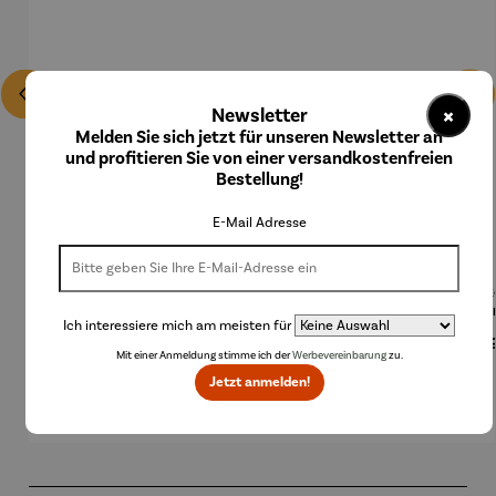
×
Newsletter
Melden Sie sich jetzt für unseren Newsletter an
und profitieren Sie von einer versandkostenfreien
Bestellung!
E-Mail Adresse
Basis für
Bodenplat
Brenngel
Decke mit
Decke
Feuerscha
te für
für
Ärmeln
Feue
Ich interessiere mich am meisten für
len rund -
Feuerkorb
Gelfeuers
le 
Regulärer Preis:
Regulärer Preis:
Regulärer Preis:
Regulärer Preis:
Regu
48,93 €
69,90 €
10,50 €
74,95 €
49,
Ø 80 cm
rund Ø 70
telle -
Rand
Mit einer Anmeldung stimme ich der
Werbevereinbarung
zu.
cm
FUOCO
61,
Jetzt anmelden!
Produktgalerie überspringen