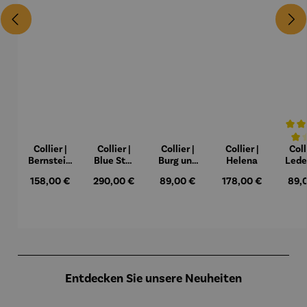
Collier |
Collier |
Collier |
Collier |
Coll
Durchs
Bernstein
Blue Star
Burg und
Helena
Lede
– Sonne,
– Petra
Sonne –
Regulärer Preis:
Regulärer Preis:
Regulärer Preis:
Regulärer Preis:
Regu
158,00 €
290,00 €
89,00 €
178,00 €
89,
Mond und
Waszak
Paul Klee
Lebe
Sterne
um
Gus
Kl
Produktgalerie überspringen
Entdecken Sie unsere Neuheiten