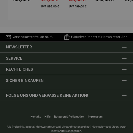
Mütz
m – Valor
Collioure"
eche
(1905) -
Porze
Regulärer Preis:
Regulärer Preis:
UVP
899,00 €
UVP
199,00 €
Henri
4er
Matisse
Versandkostenfrei ab 90 €
Exklusiver Rabatt für Newsletter-Abo
NEWSLETTER
SERVICE
RECHTLICHES
SICHER EINKAUFEN
FOLGE UNS UND VERPASSE KEINE AKTION!
Kontakt
Hilfe
Retouren & Reklamation
Impressum
Alle Preise inkl. gesetzl. Mehrwertsteuer zzgl.
Versandkosten
und ggf. Nachnahmegebühren, wenn
nicht anders angegeben.