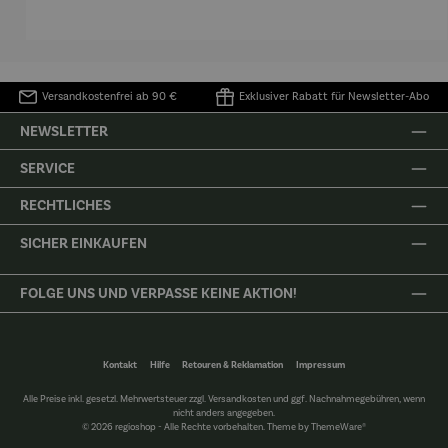
Katzenpa
Glücksmo
Hirsch
Lebe
ar
mente
u
Versandkostenfrei ab 90 €
Exklusiver Rabatt für Newsletter-Abo
NEWSLETTER
SERVICE
RECHTLICHES
SICHER EINKAUFEN
FOLGE UNS UND VERPASSE KEINE AKTION!
Kontakt
Hilfe
Retouren & Reklamation
Impressum
Alle Preise inkl. gesetzl. Mehrwertsteuer zzgl.
Versandkosten
und ggf. Nachnahmegebühren, wenn
nicht anders angegeben.
© 2026 regioshop - Alle Rechte vorbehalten. Theme by
ThemeWare®