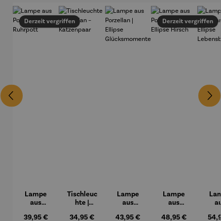
Derzeit vergriffen
Derzeit vergriffen
Lampe
Tischleuc
Lampe
Lampe
La
aus
hte |
aus
aus
a
Porzellan |
Porzellan
Porzellan |
Porzellan |
Porze
Regulärer Preis:
39,95 €
Regulärer Preis:
34,95 €
Regulärer Preis:
43,95 €
Regulärer Preis:
48,95 €
Regu
54,
Ruhrpott
–
Ellipse
Ellipse
Ell