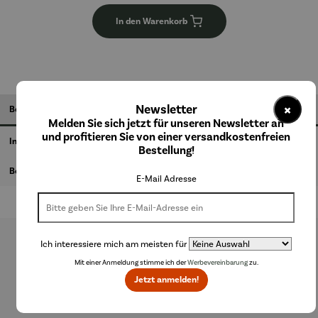
In den Warenkorb
×
Newsletter
Beschreibung
Melden Sie sich jetzt für unseren Newsletter an
und profitieren Sie von einer versandkostenfreien
Informationen zum Hersteller
Bestellung!
Bewertungen
E-Mail Adresse
Ich interessiere mich am meisten für
Produktgalerie überspringen
Mit einer Anmeldung stimme ich der
Werbevereinbarung
zu.
Jetzt anmelden!
Weitere Produkte