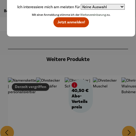
Ich interessiere mich am meisten für
Bewertungen
Mit einer Anmeldung stimme ich der
Werbevereinbarung
zu.
Jetzt anmelden!
Produktgalerie überspringen
Weitere Produkte
Derzeit vergriffen
40,50 €
Abo-
Vorteils
preis