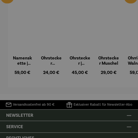
Namensk
Ohrstecke
Ohrstecke
Ohrstecke
Ohrri
ette |
r
r |
r Muschel
Waln
personalis
Marienkäf
Schmette
ol
Regulärer Preis:
59,00 €
Regulärer Preis:
24,00 €
Regulärer Preis:
45,00 €
Regulärer Preis:
29,00 €
Regu
59,
ierbar
er
rling
Boh
Versandkostenfrei ab 90 €
Exklusiver Rabatt für Newsletter-Abo
NEWSLETTER
SERVICE