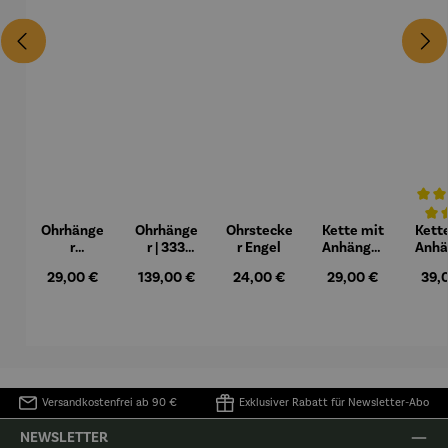
Ohrhänge
Ohrhänge
Ohrstecke
Kette mit
Kett
Durchs
r
r | 333
r Engel
Anhänger
Anhä
Marienkäf
Gelbgold
Engel
| Bi
Regulärer Preis:
Regulärer Preis:
Regulärer Preis:
Regulärer Preis:
Regu
29,00 €
139,00 €
24,00 €
29,00 €
39,
er
– Herz
En
Versandkostenfrei ab 90 €
Exklusiver Rabatt für Newsletter-Abo
NEWSLETTER