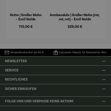
Kette | Großer Mohn
Armbanduhr | Großer Mohn (rot,
– Emil Nolde
rot, rot) – Emil Nolde
Regulärer Preis:
Regulärer Preis:
110,00 €
229,00 €
Versandkostenfrei ab 90 €
Exklusiver Rabatt für Newsletter-Abo
NEWSLETTER
SERVICE
RECHTLICHES
SICHER EINKAUFEN
FOLGE UNS UND VERPASSE KEINE AKTION!