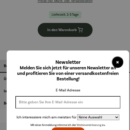
Preise inkl. MwSt. zzgl. Versandkosten
Lieferzeit: 2-3 Tage
In den Warenkorb
×
Newsletter
Beschreibung
Melden Sie sich jetzt für unseren Newsletter an
und profitieren Sie von einer versandkostenfreien
Bestellung!
Über den Künstler
E-Mail Adresse
Informationen zum Hersteller
Bewertungen
Ich interessiere mich am meisten für
Mit einer Anmeldung stimme ich der
Werbevereinbarung
zu.