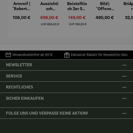
Armreif |
Ausziehti
Beistelltis
Bild |
Brid
"Roberta"
sch
ch 2er Set
"Offenes
– Anna
Aluminiu
– Dalias
Fenster in
Espr
Regulärer Preis:
108,00 €
Verkaufspreis:
699,00 €
Verkaufspreis:
149,00 €
Regulärer Preis:
490,00 €
Regu
32,
Mütz
m – Valor
Collioure"
eche
(1905) -
Porze
Regulärer Preis:
Regulärer Preis:
UVP
899,00 €
UVP
199,00 €
Henri
4er
Matisse
Versandkostenfrei ab 90 €
Exklusiver Rabatt für Newsletter-Abo
NEWSLETTER
SERVICE
RECHTLICHES
SICHER EINKAUFEN
FOLGE UNS UND VERPASSE KEINE AKTION!