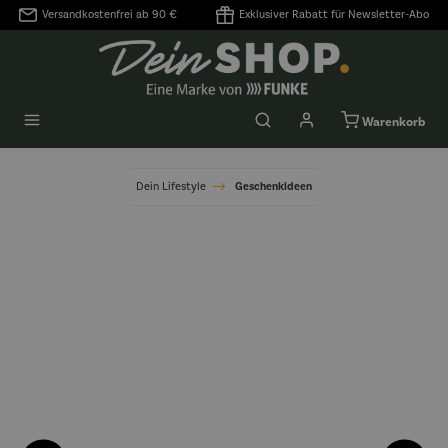
Versandkostenfrei ab 90 €
Exklusiver Rabatt für Newsletter-Abo
alt springen
Warenkorb
Dein Lifestyle
Geschenkideen
Bildergalerie überspringen