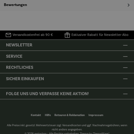
Bewertungen
Versandkostenfrei ab 90 €
Exklusiver Rabatt für Newsletter-Abo
NEWSLETTER
SERVICE
RECHTLICHES
SICHER EINKAUFEN
FOLGE UNS UND VERPASSE KEINE AKTION!
Kontakt
Hilfe
Retouren & Reklamation
Impressum
Alle Preise inkl. gesetzl. Mehrwertsteuer zzgl.
Versandkosten
und ggf. Nachnahmegebühren, wenn
nicht anders angegeben.
© 2026 regioshop - Alle Rechte vorbehalten. Theme by
ThemeWare®