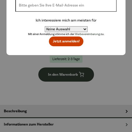
Chagall
Ich interessiere mich am meisten für
Mit einer Anmeldung stimme ich der
Werbevereinbarung
zu.
128,00 €
Jetzt anmelden!
Preise inkl. MwSt. zzgl. Versandkosten
Lieferzeit: 2-3 Tage
In den Warenkorb
Beschreibung
Informationen zum Hersteller