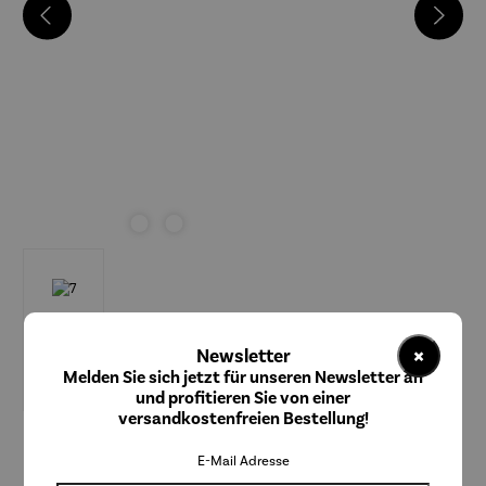
×
Newsletter
Melden Sie sich jetzt für unseren Newsletter an
und profitieren Sie von einer
versandkostenfreien Bestellung!
ars mundi
E-Mail Adresse
Seidentuch "Die Schöpfung der Welt" - Marc