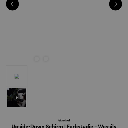
Goebel
Upside-Down Schirm | Farbstudie – Wassily