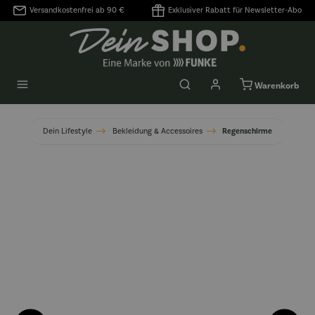
Versandkostenfrei ab 90 €
Exklusiver Rabatt für Newsletter-Abo
alt springen
Warenkorb
Dein Lifestyle
Bekleidung & Accessoires
Regenschirme
Bildergalerie überspringen