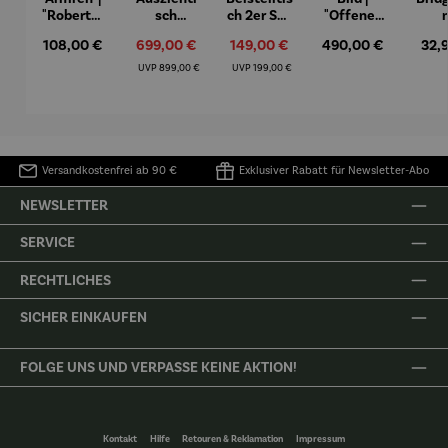
"Roberta"
sch
ch 2er Set
"Offenes
– Anna
Aluminiu
– Dalias
Fenster in
Espr
Regulärer Preis:
Verkaufspreis:
Verkaufspreis:
Regulärer Preis:
Regu
108,00 €
699,00 €
149,00 €
490,00 €
32,
Mütz
m – Valor
Collioure"
eche
(1905) -
Porze
Regulärer Preis:
Regulärer Preis:
UVP
899,00 €
UVP
199,00 €
Henri
4er
Matisse
Versandkostenfrei ab 90 €
Exklusiver Rabatt für Newsletter-Abo
NEWSLETTER
SERVICE
RECHTLICHES
SICHER EINKAUFEN
FOLGE UNS UND VERPASSE KEINE AKTION!
Kontakt
Hilfe
Retouren & Reklamation
Impressum