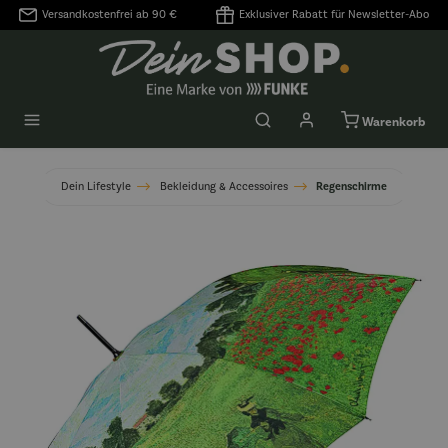
Versandkostenfrei ab 90 €
Exklusiver Rabatt für Newsletter-Abo
alt springen
Warenkorb
Dein Lifestyle
Bekleidung & Accessoires
Regenschirme
Bildergalerie überspringen