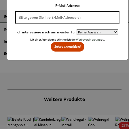
E-Mail Adresse
Beschreibung
Details
Ich interessiere mich am meisten für
Mit einer Anmeldung stimme ich der
Werbevereinbarung
zu.
Informationen zum Hersteller
Jetzt anmelden!
Bewertungen
Produktgalerie überspringen
Weitere Produkte
27%