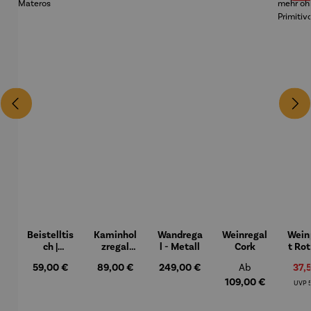
Beistelltis
Kaminhol
Wandrega
Weinregal
Wein
ch |
zregal
l - Metall
Cork
t Ro
Mangohol
Missouri
| Nie
Regulärer Preis:
59,00 €
Regulärer Preis:
89,00 €
Regulärer Preis:
249,00 €
Regulärer Preis:
Verk
37,
Ab
z –
oh
Materos
Prim
109,00 €
R
UVP