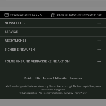
Versandkostenfrei ab 90 €
Exklusiver Rabatt für Newsletter-Abo
NEWSLETTER
SERVICE
RECHTLICHES
SICHER EINKAUFEN
FOLGE UNS UND VERPASSE KEINE AKTION!
Kontakt
Hilfe
Retouren & Reklamation
Impressum
Alle Preise inkl. gesetzl. Mehrwertsteuer zzgl.
Versandkosten
und ggf. Nachnahmegebühren, wenn
nicht anders angegeben.
© 2026 regioshop - Alle Rechte vorbehalten. Theme by
ThemeWare®