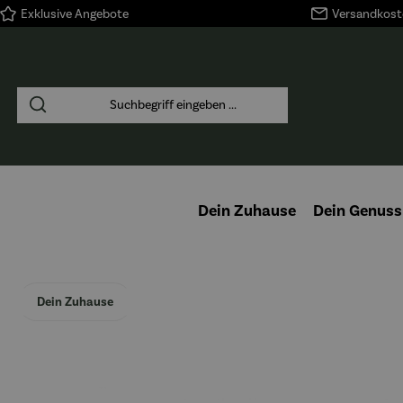
Exklusive Angebote
Versandkoste
springen
Zur Hauptnavigation springen
Dein Zuhause
Dein Genuss
Dein Zuhause
Bildergalerie überspringen