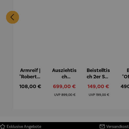
Armreif |
Ausziehtis
Beistelltis
B
"Roberta"
ch
ch 2er Set
"O
– Anna
Aluminiu
– Dalias
Fen
Regulärer Preis:
Verkaufspreis:
Verkaufspreis:
Reg
108,00 €
699,00 €
149,00 €
49
Mütz
m – Valor
Col
Regulärer Preis:
Regulärer Preis:
(1
UVP
899,00 €
UVP
199,00 €
H
Ma
Exklusive Angebote
Versandkoste