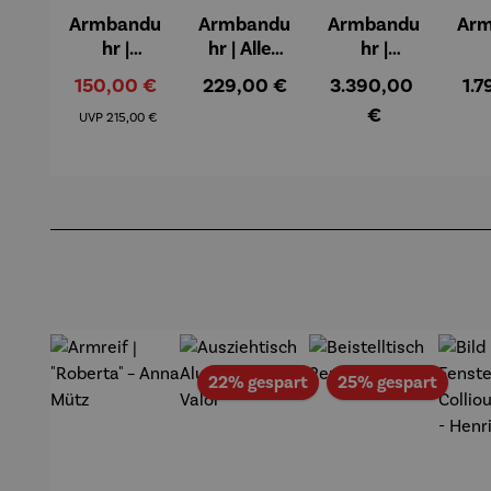
Armbandu
Armbandu
Armbandu
Ar
hr |
hr | Alles
hr |
schwarz &
fließt –
ASKANIA
AS
Verkaufspreis:
Regulärer Preis:
Regulärer Preis:
Reg
150,00 €
229,00 €
3.390,00
1.
weiß –
Friedensre
AVUS
Regulärer Preis:
€
Walter
ich
Chronogra
Ba
UVP
215,00 €
Gropius J.
Hundertw
ph
Ar
Albers
asser
Produktgalerie überspringen
Rabatt
Rabat
22% gespart
25% gespart