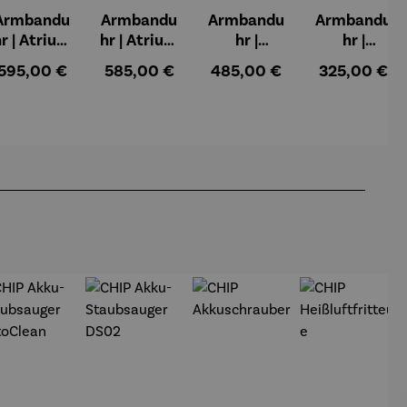
Armbandu
Armbandu
Armbandu
Armbandu
r | Atrium
hr | Atrium
hr |
hr |
Automati
Automati
Automati
Bauhaus
:
Regulärer Preis:
Regulärer Preis:
Regulärer Preis:
Regulärer Pr
595,00 €
585,00 €
485,00 €
325,00 €
kuhr -
kuhr -
k – Flieger
40
Walter
Walter
Gropius
Gropius