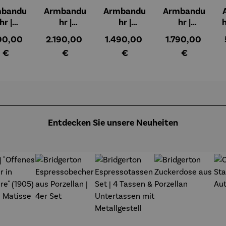
mbandu
Armbandu
Armbandu
Armbandu
hr |
hr |
hr |
hr |
h
KANIA
ASKANIA
ASKANIA
ASKANIA
ulärer Preis:
Regulärer Preis:
Regulärer Preis:
Regulärer Preis
790,00
2.190,00
1.490,00
1.790,00
C.
Taifun
Taifun mit
Tegel
€
€
€
€
mberg
Automati
Leuchtziff
Mitte
t Déco
k
erblatt
Automaik
Entdecken Sie unsere Neuheiten
t