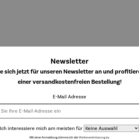
Newsletter
e sich jetzt für unseren Newsletter an und profitier
unk-
Funk-
Funk-
Funk-
einer versandkostenfreien Bestellung!
duhr |
Wanduhr
Wanduhr
Wanduhr
zoptik
Antik
aufgelegte
mit
ulärer Preis:
Regulärer Preis:
Regulärer Preis:
Regulärer Preis
,00 €
110,00 €
110,00 €
59,00 €
E-Mail Adresse
Ziffern
Sonoma-
Zifferblatt
Ich interessiere mich am meisten für
Mit einer Anmeldung stimme ich der
Werbevereinbarung
zu.