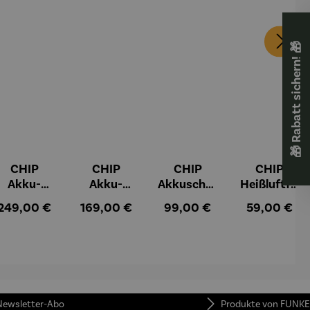
🎁 Rabatt sichern! 🎁
CHIP
CHIP
CHIP
CHIP
Akku-
Akku-
Akkuschra
Heißluftfri
Staubsau
Staubsau
uber
tteuse
:
Regulärer Preis:
Regulärer Preis:
Regulärer Preis:
Regulärer Pr
249,00 €
169,00 €
99,00 €
59,00 €
ger
ger DS02
AutoClean
 Newsletter-Abo
Produkte von FUNKE