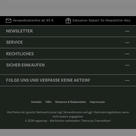
Versandkostenfrei ab 90 €
Exklusiver Rabatt für Newsletter-Abo
NEWSLETTER
SERVICE
RECHTLICHES
SICHER EINKAUFEN
FOLGE UNS UND VERPASSE KEINE AKTION!
Kontakt
Hilfe
Retouren & Reklamation
Impressum
Alle Preise inkl. gesetzl. Mehrwertsteuer zzgl.
Versandkosten
und ggf. Nachnahmegebühren, wenn
nicht anders angegeben.
© 2026 regioshop - Alle Rechte vorbehalten. Theme by
ThemeWare®