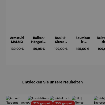
Armstuhl
Balkon-
Bank 2-
Baumban
Beist
MALMÖ
Hängetisc
Sitzer –
k-
ch
h
MALMÖ
Halbkreis
Hock
Regulärer Preis:
Regulärer Preis:
Regulärer Preis:
Regulärer Preis:
Regul
139,00 €
59,95 €
199,00 €
125,00 €
109,
BERKELE
Teak
Y
– Du
Produktgalerie überspringen
Entdecken Sie unsere Neuheiten
Rabatt
Rabatt
22% gespart
25% gespart