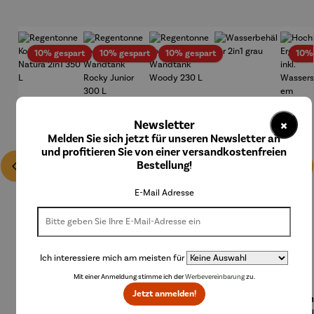
Rabatt
Rabatt
Rabatt
10% gespart
10% gespart
10% gespart
10%
×
Newsletter
Melden Sie sich jetzt für unseren Newsletter an
und profitieren Sie von einer versandkostenfreien
Bestellung!
E-Mail Adresse
Ich interessiere mich am meisten für
Mit einer Anmeldung stimme ich der
Werbevereinbarung
zu.
Jetzt anmelden!
Regenton
Regenton
Regenton
Wasserbe
Hoch
ne
ne
ne
hälter
Er