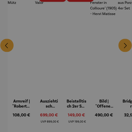
Armreif |
Ausziehti
Beistelltis
Bild |
Brid
"Roberta"
sch
ch 2er Set
"Offenes
– Anna
Aluminiu
– Dalias
Fenster in
Espr
Regulärer Preis:
Verkaufspreis:
Verkaufspreis:
Regulärer Preis:
Regu
108,00 €
699,00 €
149,00 €
490,00 €
32,
Mütz
m – Valor
Collioure"
eche
(1905) -
Porze
Regulärer Preis:
Regulärer Preis:
UVP
899,00 €
UVP
199,00 €
Henri
4er
Matisse