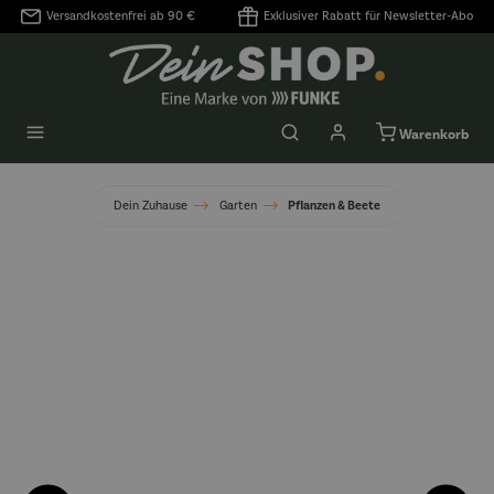
Versandkostenfrei ab 90 €
Exklusiver Rabatt für Newsletter-Abo
alt springen
Warenkorb
Dein Zuhause
Garten
Pflanzen & Beete
Bildergalerie überspringen