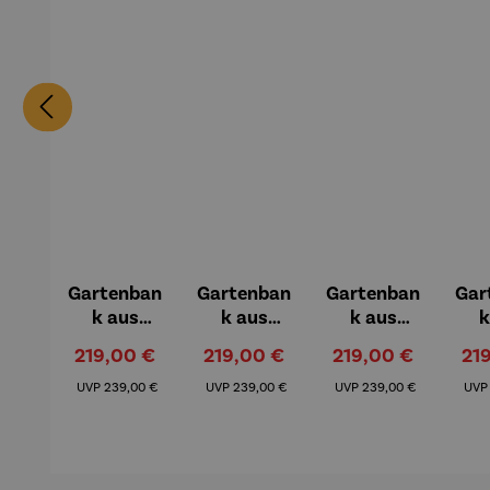
Gartenban
Gartenban
Gartenban
Gar
k aus
k aus
k aus
k
Teakholz |
Teakholz |
Teakholz |
Tea
Verkaufspreis:
Verkaufspreis:
Verkaufspreis:
Ver
219,00 €
219,00 €
219,00 €
21
Deine
Bochum
Essen
B
Regulärer Preis:
Regulärer Preis:
Regulärer Preis:
Stadt
UVP
239,00 €
UVP
239,00 €
UVP
239,00 €
UV