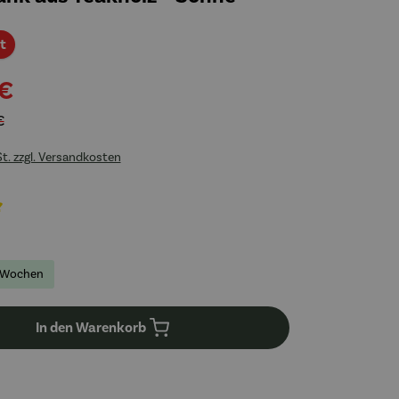
Rabatt
t
 €
€
St. zzgl. Versandkosten
liche Bewertung von 5 von 5 Sternen
-2 Wochen
In den Warenkorb