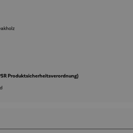
eakholz
GPSR Produktsicherheitsverordnung)
nd