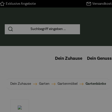
Exklusive Angebote
Versandkoste
springen
Zur Hauptnavigation springen
Dein Zuhause
Dein Genuss
Dein Zuhause
Garten
Gartenmöbel
Gartenbänke
Bildergalerie überspringen