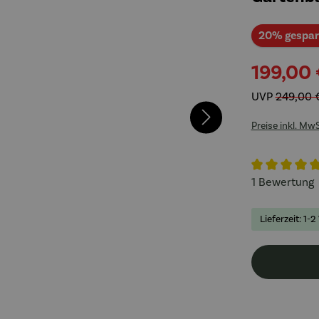
20% gespar
199,00
UVP
249,00 
Preise inkl. Mw
Durchschnitt
1 Bewertung
Lieferzeit: 1