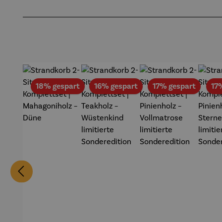
Produktgalerie überspringen
Rabatt
Rabatt
Rabatt
18% gespart
16% gespart
17% gespart
17