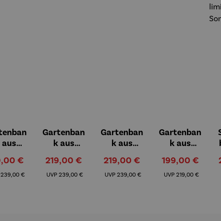
tenban
Gartenban
Gartenban
Gartenban
 aus
k aus
k aus
k aus
kholz |
Teakholz |
Teakholz |
Teakholz
kaufspreis:
Verkaufspreis:
Verkaufspreis:
Verkaufspreis:
9,00 €
219,00 €
219,00 €
199,00 €
erlin
Düsseldor
Dortmund
Sailor
Regulärer Preis:
Regulärer Preis:
Regulärer Preis:
Regulärer Preis:
f
P
239,00 €
UVP
239,00 €
UVP
239,00 €
UVP
219,00 €