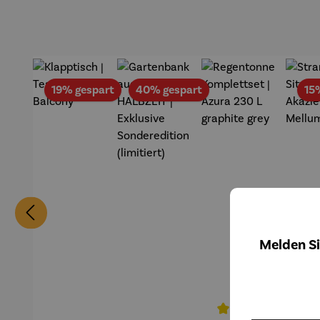
Rabatt
Rabatt
19% gespart
40% gespart
15
Melden Si