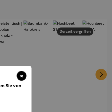
Derzeit vergriffen
×
en Sie von