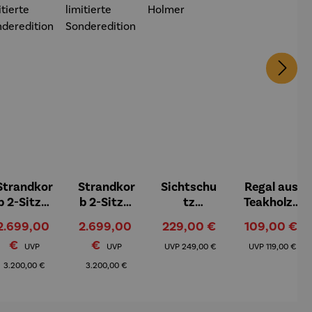
Strandkor
Strandkor
Sichtschu
Regal aus
b 2-Sitzer
b 2-Sitzer
tz
Teakholz |
Kompletts
Kompletts
Pflanzspal
3 Fächer
Verkaufspreis:
Verkaufspreis:
Verkaufspreis:
Verkaufsprei
2.699,00
2.699,00
229,00 €
109,00 €
et |
et |
ier aus
Outdoor
Regulärer Preis:
Regulärer Preis:
Regulärer Preis:
Regulärer Pre
€
€
Teakholz –
Teakholz –
Teakholz
UVP
UVP
UVP
249,00 €
UVP
119,00 €
Wüstenki
Korallenba
mit
3.200,00 €
3.200,00 €
nd
nk
Pflanzbeh
limitierte
limitierte
älter –
Sonderedi
Sonderedi
Holmer