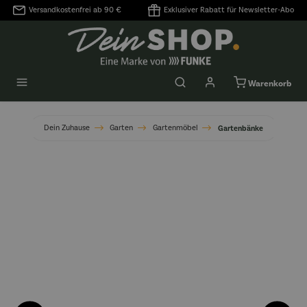
Versandkostenfrei ab 90 €
Exklusiver Rabatt für Newsletter-Abo
alt springen
Warenkorb
Dein Zuhause
Garten
Gartenmöbel
Gartenbänke
Bildergalerie überspringen