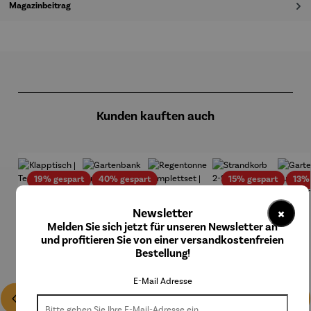
Magazinbeitrag
Produktgalerie überspringen
Kunden kauften auch
Rabatt
Rabatt
Rabatt
19% gespart
40% gespart
15% gespart
13%
×
Newsletter
Melden Sie sich jetzt für unseren Newsletter an
und profitieren Sie von einer versandkostenfreien
Bestellung!
E-Mail Adresse