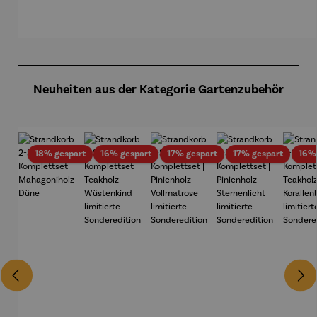
Produktgalerie überspringen
Neuheiten aus der Kategorie Gartenzubehör
Rabatt
Rabatt
Rabatt
Rabatt
18% gespart
16% gespart
17% gespart
17% gespart
16%