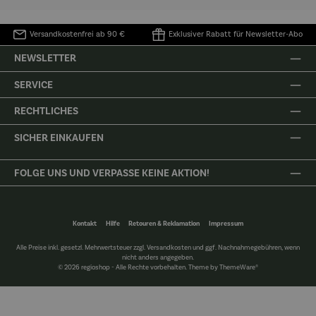
Versandkostenfrei ab 90 €
Exklusiver Rabatt für Newsletter-Abo
NEWSLETTER
SERVICE
RECHTLICHES
SICHER EINKAUFEN
FOLGE UNS UND VERPASSE KEINE AKTION!
Kontakt
Hilfe
Retouren & Reklamation
Impressum
Alle Preise inkl. gesetzl. Mehrwertsteuer zzgl.
Versandkosten
und ggf. Nachnahmegebühren, wenn
nicht anders angegeben.
© 2026 regioshop - Alle Rechte vorbehalten. Theme by
ThemeWare®