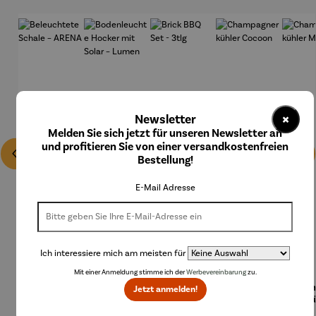
×
Newsletter
Melden Sie sich jetzt für unseren Newsletter an
und profitieren Sie von einer versandkostenfreien
Bestellung!
E-Mail Adresse
Ich interessiere mich am meisten für
Mit einer Anmeldung stimme ich der
Werbevereinbarung
zu.
Beleuchte
Bodenleu
Brick BBQ
Champag
Cha
Jetzt anmelden!
te Schale
chte
Set - 3tlg
nerkühler
nerk
– ARENA
Hocker
Cocoon
MON