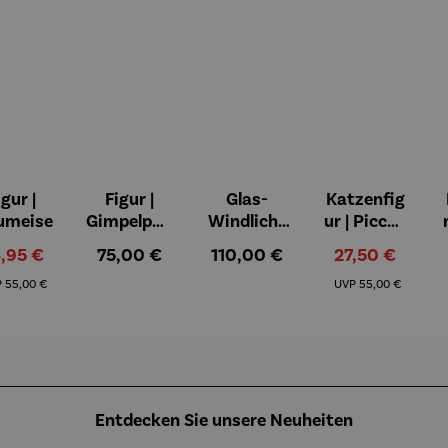
igur |
Figur |
Glas-
Katzenfig
on 5 Sternen
umeise
Gimpelpaa
Windlicht
ur | Piccoli
r
er mit
aiutanti -
rkaufspreis:
Regulärer Preis:
Regulärer Preis:
Verkaufspreis:
,95 €
75,00 €
110,00 €
27,50 €
Künstlerm
Rosina
Regulärer Preis:
Regulärer Preis:
otiven 3er
Wachtmei
P
55,00 €
UVP
55,00 €
Set - Paul
ster
Klee
Entdecken Sie unsere Neuheiten