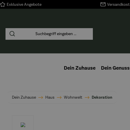
Exklusive Angebote
Versandkoste
springen
Zur Hauptnavigation springen
Dein Zuhause
Dein Genuss
Dein Zuhause
Haus
Wohnwelt
Dekoration
Bildergalerie überspringen