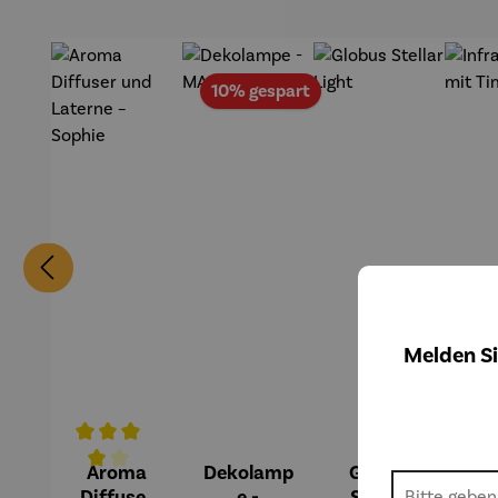
Rabatt
10% gespart
Melden Si
Aroma
Dekolamp
Globus
Inf
Durchschnittliche Bewertung von 4 von 5 Sternen
Diffuser
e -
Stellar
mp