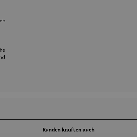
ieb
che
and
Kunden kauften auch