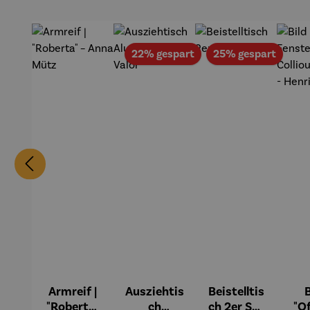
Rabatt
Rabat
22% gespart
25% gespart
Armreif |
Ausziehtis
Beistelltis
B
"Roberta"
ch
ch 2er Set
"O