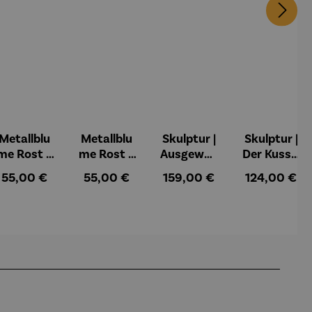
Metallblu
Metallblu
Skulptur |
Skulptur |
me Rost –
me Rost –
Ausgewog
Der Kuss –
Mica
Tilo
enheit –
Gerard
Regulärer Preis:
Regulärer Preis:
Regulärer Preis:
Regulärer Pr
55,00 €
55,00 €
159,00 €
124,00 €
Gerard