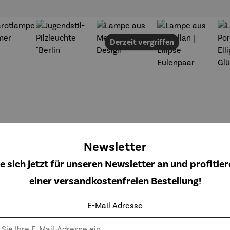
Derzeit vergriffen
Newsletter
e sich jetzt für unseren Newsletter an und profitier
einer versandkostenfreien Bestellung!
E-Mail Adresse
rarotla
Jugendstil
Lampe
Lampe
e mit
-
aus Metall
aus