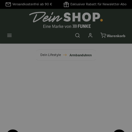
Versandkostenfrei ab 90 €
Exklusiver Rabatt für Newsletter-Abo
alt springen
Warenkorb
Dein Lifestyle
Armbanduhren
Bildergalerie überspringen