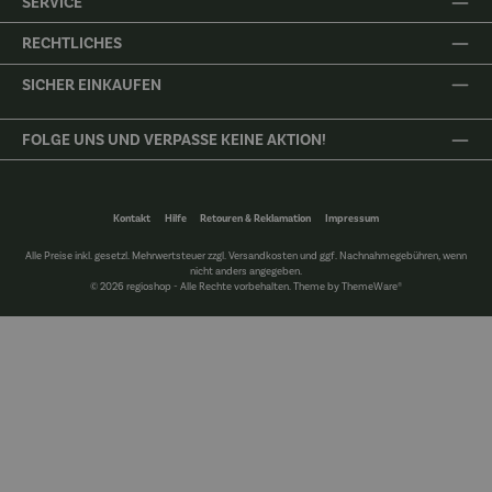
SERVICE
RECHTLICHES
SICHER EINKAUFEN
FOLGE UNS UND VERPASSE KEINE AKTION!
Kontakt
Hilfe
Retouren & Reklamation
Impressum
Alle Preise inkl. gesetzl. Mehrwertsteuer zzgl.
Versandkosten
und ggf. Nachnahmegebühren, wenn
nicht anders angegeben.
© 2026 regioshop - Alle Rechte vorbehalten. Theme by
ThemeWare®