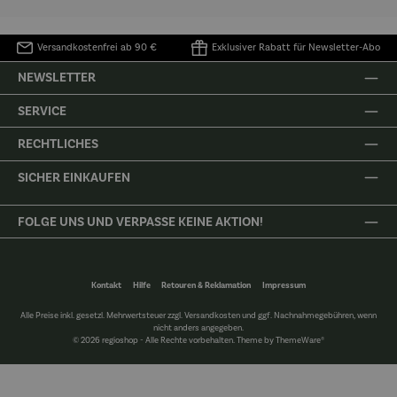
Versandkostenfrei ab 90 €
Exklusiver Rabatt für Newsletter-Abo
NEWSLETTER
SERVICE
RECHTLICHES
SICHER EINKAUFEN
FOLGE UNS UND VERPASSE KEINE AKTION!
Kontakt
Hilfe
Retouren & Reklamation
Impressum
Alle Preise inkl. gesetzl. Mehrwertsteuer zzgl.
Versandkosten
und ggf. Nachnahmegebühren, wenn
nicht anders angegeben.
© 2026 regioshop - Alle Rechte vorbehalten. Theme by
ThemeWare®