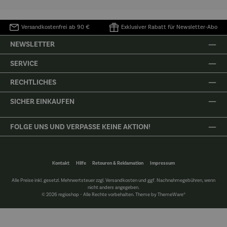
Versandkostenfrei ab 90 €
Exklusiver Rabatt für Newsletter-Abo
NEWSLETTER
SERVICE
RECHTLICHES
SICHER EINKAUFEN
FOLGE UNS UND VERPASSE KEINE AKTION!
Kontakt
Hilfe
Retouren & Reklamation
Impressum
Alle Preise inkl. gesetzl. Mehrwertsteuer zzgl.
Versandkosten
und ggf. Nachnahmegebühren, wenn
nicht anders angegeben.
© 2026 regioshop - Alle Rechte vorbehalten. Theme by
ThemeWare®