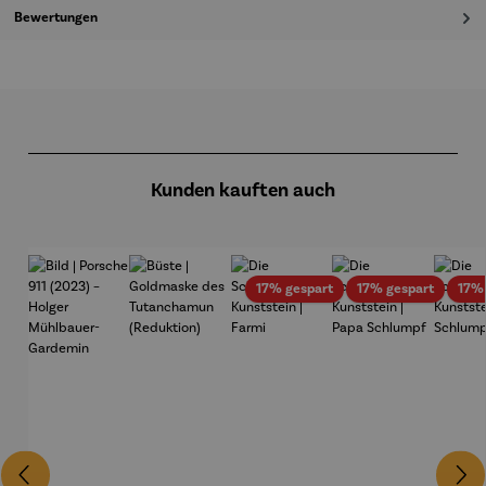
Bewertungen
Produktgalerie überspringen
Kunden kauften auch
Rabatt
Rabatt
17% gespart
17% gespart
17%