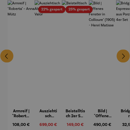
Rabatt
Rabatt
22% gespart
25% gespart
Armreif |
Ausziehti
Beistelltis
Bild |
Brid
"Roberta"
sch
ch 2er Set
"Offenes
– Anna
Aluminiu
– Dalias
Fenster in
Espr
Regulärer Preis:
108,00 €
Verkaufspreis:
699,00 €
Verkaufspreis:
149,00 €
Regulärer Preis:
490,00 €
Regu
32,
Mütz
m – Valor
Collioure"
eche
Regulärer Preis:
Regulärer Preis: