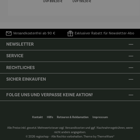
(1905) -
Porze
UVP
899,00 €
UVP
199,00 €
Henri
4er
Matisse
Versandkostenfrei ab 90 €
Exklusiver Rabatt für Newsletter-Abo
NEWSLETTER
SERVICE
RECHTLICHES
SICHER EINKAUFEN
FOLGE UNS UND VERPASSE KEINE AKTION!
Kontakt
Hilfe
Retouren & Reklamation
Impressum
Alle Preise inkl. gesetzl. Mehrwertsteuer zzgl.
Versandkosten
und ggf. Nachnahmegebühren, wenn
nicht anders angegeben.
© 2026 regioshop - Alle Rechte vorbehalten. Theme by
ThemeWare®