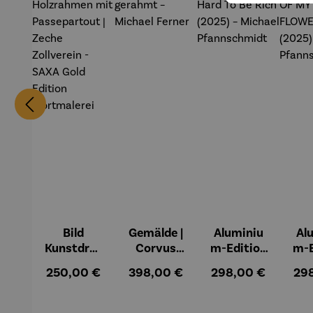
Bild
Gemälde |
Aluminiu
Al
Kunstdruc
Corvus
m-Edition
m-E
k im
Libri,
| It’s Hard
| L
Regulärer Preis:
Regulärer Preis:
Regulärer Preis:
Reg
250,00 €
398,00 €
298,00 €
29
Holzrahm
gerahmt –
To Be Rich
MY 
en mit
Michael
(2025) –
FL
Passepart
Ferner
Michael
(2