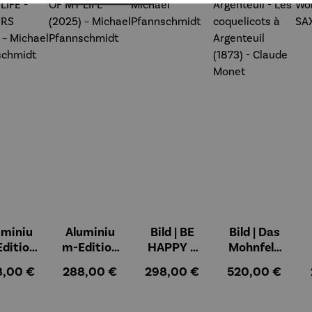
uminiu
Aluminiu
Bild | BE
Bild | Das
dition
m-Edition
HAPPY –
Mohnfeld
OVE OF
| LOVE OF
Michael
bei
ulärer Preis:
Regulärer Preis:
Regulärer Preis:
Regulärer Preis
8,00 €
288,00 €
298,00 €
520,00 €
LIFE -
MY LIFE
Pfannsch
Argenteuil
OWERS
(2025) –
midt
- Les
025) –
Michael
coquelicot