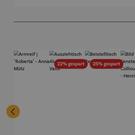
out |
Pfannsch
Mi
Zeche
midt
Pf
Produktgalerie überspringen
Zollverein
- SAXA
Gold
Edition
Wortmale
rei
Rabatt
Rabat
22% gespart
25% gespart