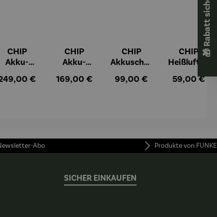
🎁 Rabatt sichern! 🎁
CHIP
CHIP
CHIP
CHIP
Akku-
Akku-
Akkuschra
Heißluftfri
Staubsau
Staubsau
uber
tteuse
:
Regulärer Preis:
Regulärer Preis:
Regulärer Preis:
Regulärer Pr
249,00 €
169,00 €
99,00 €
59,00 €
ger
ger DS02
AutoClean
 Newsletter-Abo
Produkte von FUNKE
SICHER EINKAUFEN