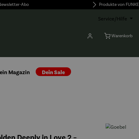
 Newsletter-Abo
Produkte von FUNKE
Service/Hilfe
Warenkorb
ein Magazin
Dein Sale
olden Deeply in Love 2 –