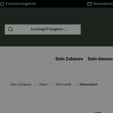
Exklusive Angebote
Versandkoste
springen
Zur Hauptnavigation springen
Dein Zuhause
Dein Genuss
Dein Zuhause
Haus
Wohnwelt
Dekoration
Bildergalerie überspringen