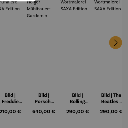
Bild |
Bild |
Bild |
Bild | The
Freddie
Porsche
Rolling
Beatles -
Mercury -
911 (2023)
Stones -
Wortmale
:
Regulärer Preis:
Regulärer Preis:
Regulärer Preis:
Regulärer Pr
210,00 €
640,00 €
290,00 €
290,00 €
Wortmale
– Holger
Wortmale
rei SAXA
rei SAXA
Mühlbauer
rei SAXA
Edition
Edition
-Gardemin
Edition