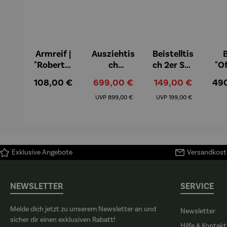
Armreif |
Ausziehtis
Beistelltis
B
"Roberta"
ch
ch 2er Set
"O
– Anna
Aluminiu
– Dalias
Fen
Regulärer Preis:
Verkaufspreis:
Verkaufspreis:
Reg
108,00 €
699,00 €
149,00 €
49
Mütz
m – Valor
Col
Regulärer Preis:
Regulärer Preis:
(1
UVP
899,00 €
UVP
199,00 €
H
Ma
Exklusive Angebote
Versandkoste
NEWSLETTER
SERVICE
Melde dich jetzt zu unserem Newsletter an und
Newsletter
sicher dir einen exklusiven Rabatt!
Hilfe & Kontakt