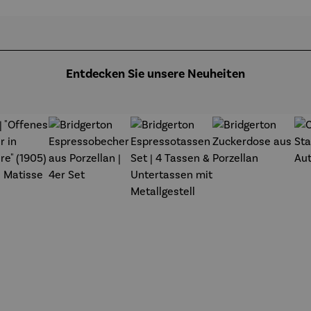
chael
Pfannsch
s à
annsch
midt
Argenteuil
midt
(1873) -
Claude
Monet
Entdecken Sie unsere Neuheiten
t