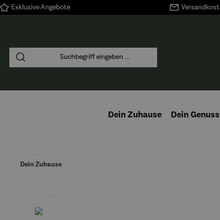
Exklusive Angebote
Versandkoste
springen
Zur Hauptnavigation springen
Dein Zuhause
Dein Genuss
Dein Zuhause
Bildergalerie überspringen