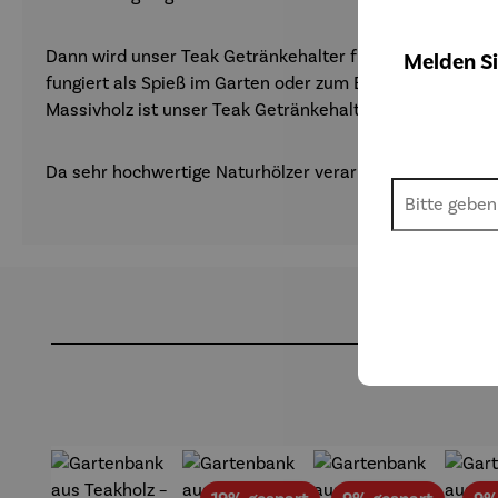
Dann wird unser Teak Getränkehalter für Sie zu einem u
Melden Si
fungiert als Spieß im Garten oder zum Beispiel im Blume
Massivholz ist unser Teak Getränkehalter besonders hoc
Da sehr hochwertige Naturhölzer verarbeitet werden, kön
Produktgalerie überspringen
Rabatt
Rabatt