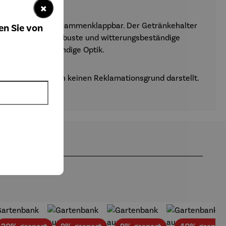
×
nd, zudem auch zusammenklappbar. Der Getränkehalter
en Sie von
utzen. Durch das robuste und witterungsbeständige
kellose und lebendige Optik.
klich ist und auch keinen Reklamationsgrund darstellt.
att
Rabatt
Rabatt
Rabatt