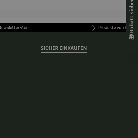
🎁 Rabatt sichern! 🎁
Sonderedi
tion
(limitiert)
 Newsletter-Abo
Produkte von FUNKE
SICHER EINKAUFEN