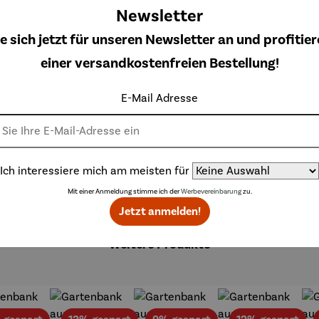
Newsletter
nentbehrlichen Accessoire.
Ideal auch für unterwegs am Stra
e sich jetzt für unseren Newsletter an und profitier
nkübel und lässt sich so auf jeder Terrasse oder im Garten n
einer versandkostenfreien Bestellung!
hwertig und behält auch bei intensiver Nutzung lange seine ma
E-Mail Adresse
nen leichte Spannungsrisse auftreten, was nicht weiter beden
Ich interessiere mich am meisten für
Mit einer Anmeldung stimme ich der
Werbevereinbarung
zu.
Jetzt anmelden!
Weitere Produkte
Rabatt
Rabatt
Rabatt
Rab