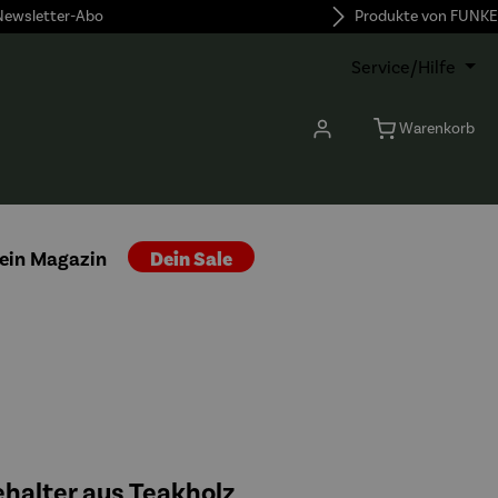
 Newsletter-Abo
Produkte von FUNKE
Service/Hilfe
Warenkorb
ein Magazin
Dein Sale
halter aus Teakholz