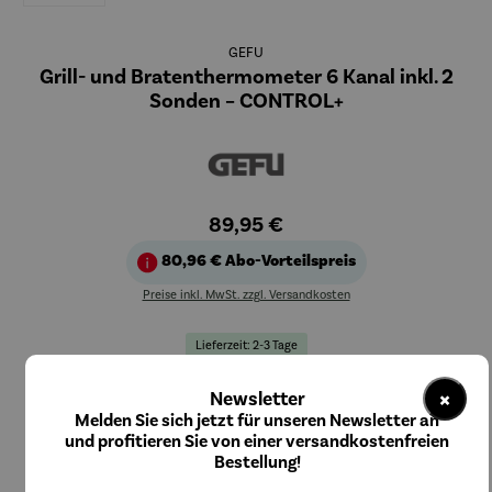
GEFU
Grill- und Bratenthermometer 6 Kanal inkl. 2
Sonden – CONTROL+
89,95 €
80,96 €
Abo-Vorteilspreis
Preise inkl. MwSt. zzgl. Versandkosten
Lieferzeit: 2-3 Tage
×
Newsletter
In den Warenkorb
Melden Sie sich jetzt für unseren Newsletter an
und profitieren Sie von einer versandkostenfreien
Bestellung!