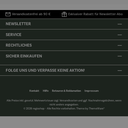
Versandkostenfrei ab 90 €
Exklusiver Rabatt für Newsletter-Abo
NEWSLETTER
SERVICE
RECHTLICHES
SICHER EINKAUFEN
FOLGE UNS UND VERPASSE KEINE AKTION!
Kontakt
Hilfe
Retouren & Reklamation
Impressum
Alle Preise inkl. gesetzl. Mehrwertsteuer zzgl.
Versandkosten
und ggf. Nachnahmegebühren, wenn
nicht anders angegeben.
© 2026 regioshop - Alle Rechte vorbehalten. Theme by
ThemeWare®