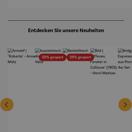
Kl
Produktgalerie überspringen
Entdecken Sie unsere Neuheiten
Rabatt
Rabatt
22% gespart
25% gespart