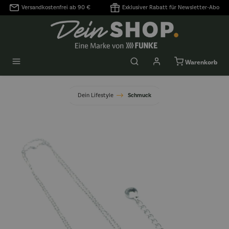
Versandkostenfrei ab 90 €
Exklusiver Rabatt für Newsletter-Abo
alt springen
Warenkorb
Dein Lifestyle
Schmuck
Bildergalerie überspringen