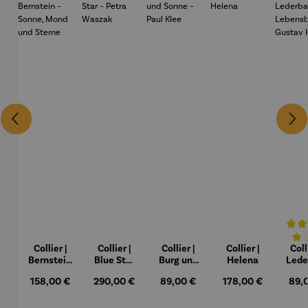
Collier |
Collier |
Collier |
Collier |
Coll
Durchs
Bernstein
Blue Star
Burg und
Helena
Lede
– Sonne,
– Petra
Sonne –
Regulärer Preis:
Regulärer Preis:
Regulärer Preis:
Regulärer Preis:
Regu
158,00 €
290,00 €
89,00 €
178,00 €
89,
Mond und
Waszak
Paul Klee
Lebe
Sterne
um
Gus