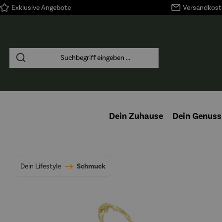
Exklusive Angebote
Versandkoste
springen
Zur Hauptnavigation springen
Dein Zuhause
Dein Genuss
Dein Lifestyle
Schmuck
Bildergalerie überspringen