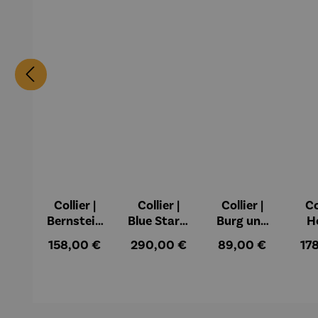
Collier |
Collier |
Collier |
Co
Bernstein
Blue Star –
Burg und
H
– Sonne,
Petra
Sonne –
Regulärer Preis:
Regulärer Preis:
Regulärer Preis:
Reg
158,00 €
290,00 €
89,00 €
17
Mond und
Waszak
Paul Klee
Sterne