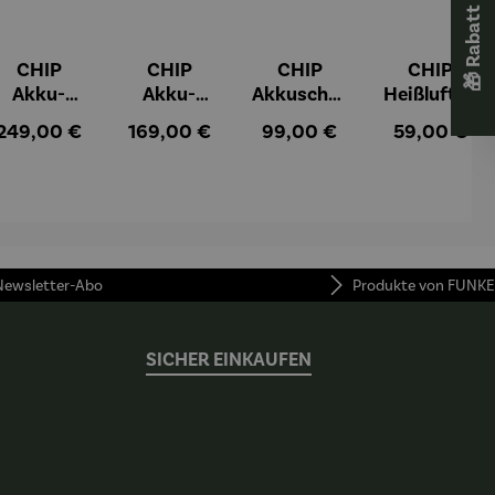
CHIP
CHIP
CHIP
CHIP
Akku-
Akku-
Akkuschra
Heißluftfri
Staubsau
Staubsau
uber
tteuse
:
Regulärer Preis:
Regulärer Preis:
Regulärer Preis:
Regulärer Pr
249,00 €
169,00 €
99,00 €
59,00 €
ger
ger DS02
AutoClean
 Newsletter-Abo
Produkte von FUNKE
SICHER EINKAUFEN