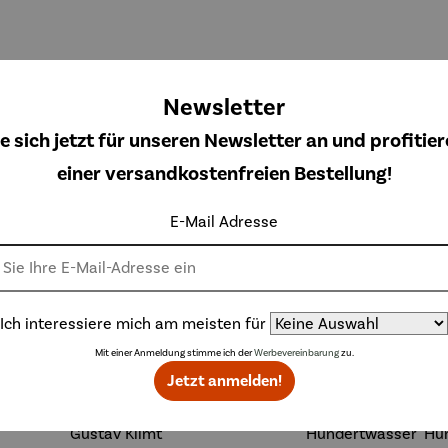
band |
Armband |
Kette |
Kette |
on 5 Sternen
goldet
vergoldet |
Altsilber –
Altsilber
Newsletter
each 02
01
rot India
blau | India
rkaufspreis:
Regulärer Preis:
Regulärer Preis:
Regulärer Preis
,00 €
63,00 €
36,00 €
36,00 €
Bohemia
Antik
Antik
e sich jetzt für unseren Newsletter an und profitier
Regulärer Preis:
beige
P
30,00 €
einer versandkostenfreien Bestellung!
E-Mail Adresse
Topseller aus der Kategorie Ketten
Ich interessiere mich am meisten für
Mit einer Anmeldung stimme ich der
Werbevereinbarung
zu.
Jetzt anmelden!