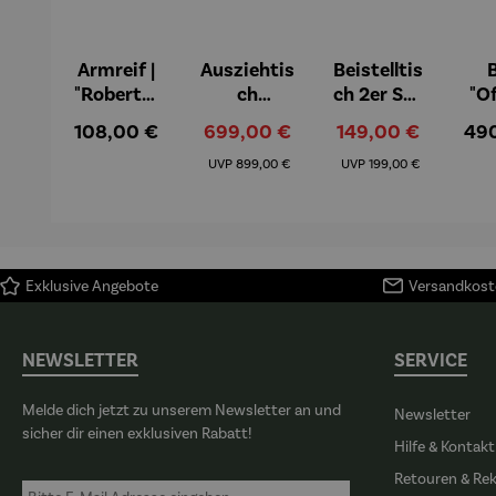
Armreif |
Ausziehtis
Beistelltis
B
"Roberta"
ch
ch 2er Set
"O
– Anna
Aluminiu
– Dalias
Fen
Regulärer Preis:
Verkaufspreis:
Verkaufspreis:
Reg
108,00 €
699,00 €
149,00 €
49
Mütz
m – Valor
Col
Regulärer Preis:
Regulärer Preis:
(1
UVP
899,00 €
UVP
199,00 €
H
Ma
Exklusive Angebote
Versandkoste
NEWSLETTER
SERVICE
Melde dich jetzt zu unserem Newsletter an und
Newsletter
sicher dir einen exklusiven Rabatt!
Hilfe & Kontakt
Retouren & Re