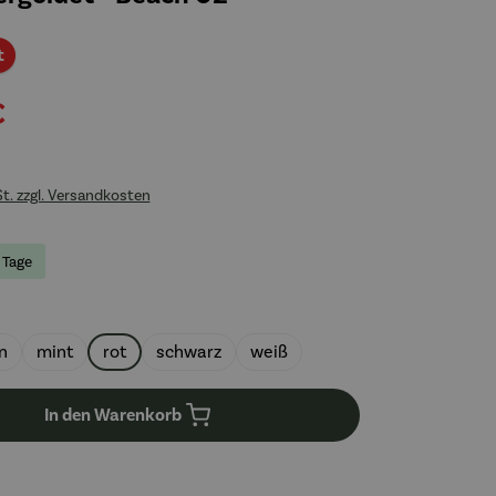
Rabatt
t
€
St. zzgl. Versandkosten
5 Tage
uswählen
n
mint
rot
schwarz
weiß
In den Warenkorb