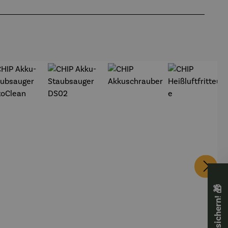
🎁 Rabatt sichern! 🎁