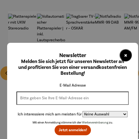
×
Newsletter
Melden Sie sich jetzt für unseren Newsletter an
und profitieren Sie von einer versandkostenfreien
Bestellung!
E-Mail Adresse
Ich interessiere mich am meisten für
Mit einer Anmeldung stimme ich der
Werbevereinbarung
zu.
Jetzt anmelden!
Plattensp
Vollautom
Tragbarer
Notfallrad
Notfa
Durchschnittliche Bewertung von 5 von
ieler mit
atischer
TV-
io MMR-
io 