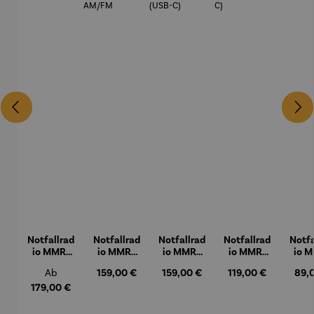
Notfallrad
Notfallrad
Notfallrad
Notfallrad
Notfa
io MMR-
io MMR-
io MMR-
io MMR-
io 
99 DAB
99 AM/FM
88 DAB+
88 (USB-
7
Regulärer Preis:
Regulärer Preis:
Regulärer Preis:
Regulärer Preis:
Regu
Ab
159,00 €
159,00 €
119,00 €
89,
(USB-C)
C)
179,00 €