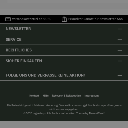
Versandkostenfrei ab 90 €
Exklusiver Rabatt für Newsletter-Abo
NEWSLETTER
SERVICE
RECHTLICHES
SICHER EINKAUFEN
FOLGE UNS UND VERPASSE KEINE AKTION!
Kontakt
Hilfe
Retouren & Reklamation
Impressum
Alle Preise inkl. gesetzl. Mehrwertsteuer zzgl.
Versandkosten
und ggf. Nachnahmegebühren, wenn
nicht anders angegeben.
© 2026 regioshop - Alle Rechte vorbehalten. Theme by
ThemeWare®