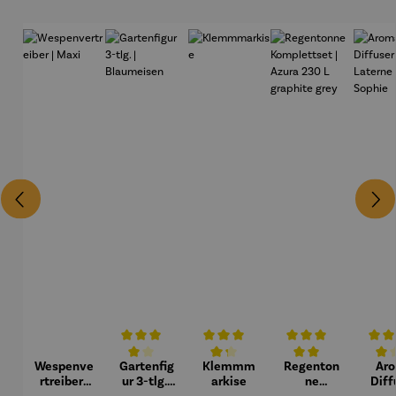
Wespenve
Gartenfig
Klemmm
Regenton
Ar
Durchschnittliche Bewertung von 4 von 5 Sternen
Durchschnittliche Bewertung von 4.3 v
Durchschnittliche Bew
Durchs
rtreiber |
ur 3-tlg. |
arkise
ne
Diff