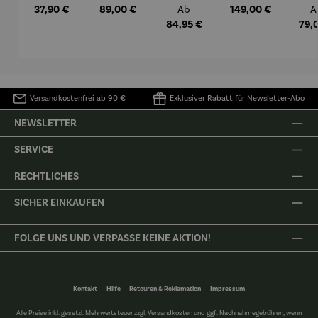
Maxi
Blaumeis
Komplett
u
Regulärer Preis:
37,90 €
Regulärer Preis:
89,00 €
Regulärer Preis:
Regulärer Preis:
149,00 €
R
Ab
A
en
set | Azura
Late
230 L
Sop
84,95 €
79,
graphite
grey
Versandkostenfrei ab 90 €
Exklusiver Rabatt für Newsletter-Abo
NEWSLETTER
SERVICE
RECHTLICHES
SICHER EINKAUFEN
FOLGE UNS UND VERPASSE KEINE AKTION!
Kontakt
Hilfe
Retouren & Reklamation
Impressum
Alle Preise inkl. gesetzl. Mehrwertsteuer zzgl.
Versandkosten
und ggf. Nachnahmegebühren, wenn