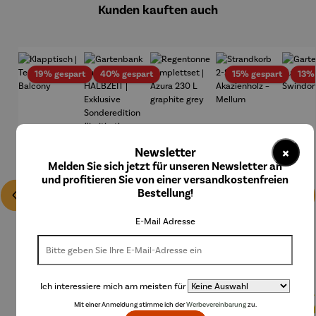
Kunden kauften auch
Rabatt
Rabatt
Rabatt
19% gespart
40% gespart
15% gespart
13%
×
Newsletter
Melden Sie sich jetzt für unseren Newsletter an
und profitieren Sie von einer versandkostenfreien
Bestellung!
E-Mail Adresse
Ich interessiere mich am meisten für
Mit einer Anmeldung stimme ich der
Werbevereinbarung
zu.