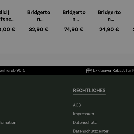
ild |
Bridgerto
Bridgerto
Bridgerto
ffenes
n
n
n
ster in
Espressob
Espressot
Zuckerdos
ulärer Preis:
Regulärer Preis:
Regulärer Preis:
Regulärer Preis
0,00 €
32,90 €
74,90 €
24,90 €
lioure"
echer aus
assen Set |
e aus
905) -
Porzellan |
4 Tassen &
Porzellan
enri
4er Set
Untertass
tisse
en mit
Metallgest
ell
nfrei ab 90 €
Exklusiver Rabatt für
RECHTLICHES
AGB
Impressum
klamation
Datenschutz
n
Datenschutzcenter