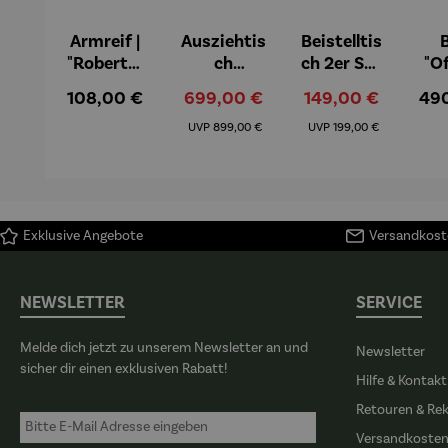
Armreif |
Ausziehtis
Beistelltis
B
"Roberta"
ch
ch 2er Set
"O
– Anna
Aluminiu
– Dalias
Fen
Regulärer Preis:
Verkaufspreis:
Verkaufspreis:
Reg
108,00 €
699,00 €
149,00 €
49
Mütz
m – Valor
Col
Regulärer Preis:
Regulärer Preis:
(1
UVP
899,00 €
UVP
199,00 €
H
Ma
Exklusive Angebote
Versandkoste
NEWSLETTER
SERVICE
Melde dich jetzt zu unserem Newsletter an und
Newsletter
sicher dir einen exklusiven Rabatt!
Hilfe & Kontakt
Retouren & Re
Versandkoste