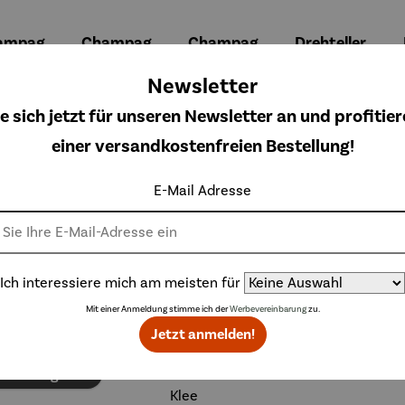
ampag
Champag
Champag
Drehteller
kühler
nerkühler
nerkühler
– Lazy
ocoon
MONACO
NIZZA
Susi
Newsletter
ulärer Preis:
Regulärer Preis:
Regulärer Preis:
Regulärer Preis
9,00 €
249,00 €
199,00 €
149,00 €
e sich jetzt für unseren Newsletter an und profitier
einer versandkostenfreien Bestellung!
E-Mail Adresse
Topseller aus der Kategorie Dekoration
Ich interessiere mich am meisten für
Mit einer Anmeldung stimme ich der
Werbevereinbarung
zu.
Jetzt anmelden!
Rabatt
Ra
% gespart
Derzeit vergriffen
50% gespart
zeit vergriffen