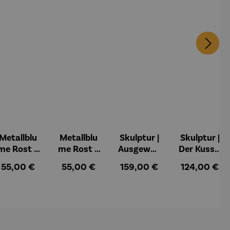
Metallblu
Metallblu
Skulptur |
Skulptur |
me Rost –
me Rost –
Ausgewog
Der Kuss –
Mica
Tilo
enheit –
Gerard
Regulärer Preis:
Regulärer Preis:
Regulärer Preis:
Regulärer Pr
55,00 €
55,00 €
159,00 €
124,00 €
Gerard