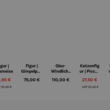
igur |
Figur |
Glas-
Katzenfig
on 5 Sternen
umeise
Gimpelpaa
Windlicht
ur | Piccoli
r
er mit
aiutanti -
rkaufspreis:
Regulärer Preis:
Regulärer Preis:
Verkaufspreis:
,95 €
75,00 €
110,00 €
27,50 €
Künstlerm
Rosina
Regulärer Preis:
Regulärer Preis:
otiven 3er
Wachtmei
P
55,00 €
UVP
55,00 €
Set - Paul
ster
Klee