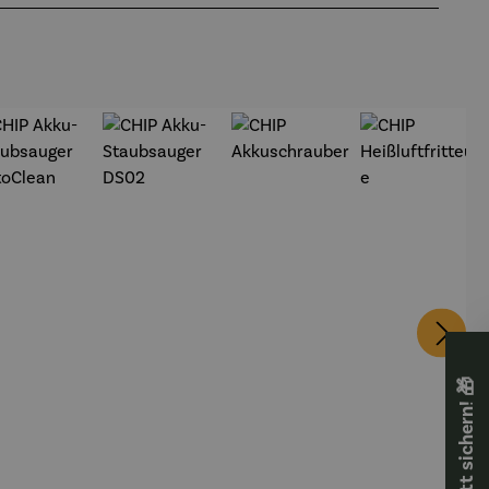
🎁 Rabatt sichern! 🎁