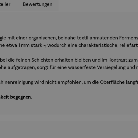
eller
Bewertungen
ie mit einer organischen, beinahe textil anmutenden Formens
lne etwa 1 mm stark –, wodurch eine charakteristische, reliefar
obei die feinen Schichten erhalten bleiben und im Kontrast z
Höhe aufgetragen, sorgt für eine wasserfeste Versiegelung und 
hinenreinigung wird nicht empfohlen, um die Oberfläche langfr
hkeit begegnen.