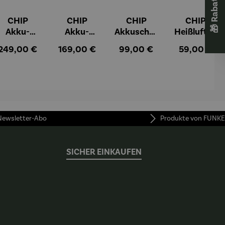
CHIP
CHIP
CHIP
CHIP
Akku-
Akku-
Akkuschra
Heißluftfri
Staubsau
Staubsau
uber
tteuse
:
Regulärer Preis:
Regulärer Preis:
Regulärer Preis:
Regulärer Pr
249,00 €
169,00 €
99,00 €
59,00 €
ger
ger DS02
AutoClean
 Newsletter-Abo
Produkte von FUNKE
SICHER EINKAUFEN