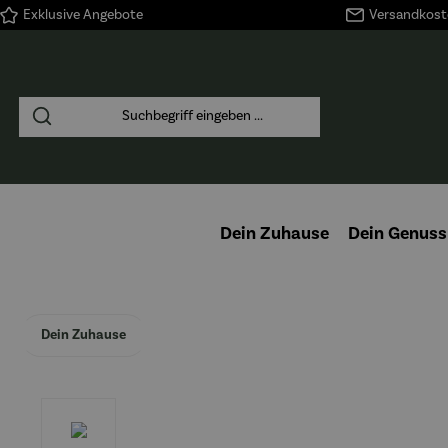
Exklusive Angebote
Versandkoste
springen
Zur Hauptnavigation springen
Dein Zuhause
Dein Genuss
Dein Zuhause
Bildergalerie überspringen