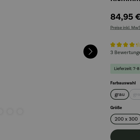
84,95 
Preise inkl. Mw
Durchschnitt
3 Bewertung
Lieferzeit: 7-8
a
Farbauswahl
grau
gr
auswähl
Größe
200 x 300