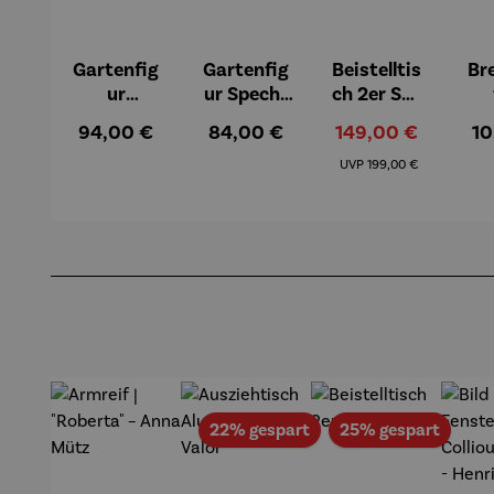
Gartenfig
Gartenfig
Beistelltis
Br
ur
ur Specht
ch 2er Set
Buntspech
- Wilson
– Dalias
Gel
Regulärer Preis:
Regulärer Preis:
Verkaufspreis:
Re
94,00 €
84,00 €
149,00 €
10
t Vogel -
Bhire
e
Regulärer Preis:
Wilson
F
UVP
199,00 €
Bhire
Produktgalerie überspringen
Rabatt
Rabat
22% gespart
25% gespart