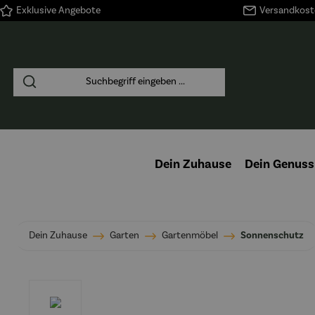
Exklusive Angebote
Versandkoste
springen
Zur Hauptnavigation springen
Dein Zuhause
Dein Genuss
Dein Zuhause
Garten
Gartenmöbel
Sonnenschutz
Bildergalerie überspringen