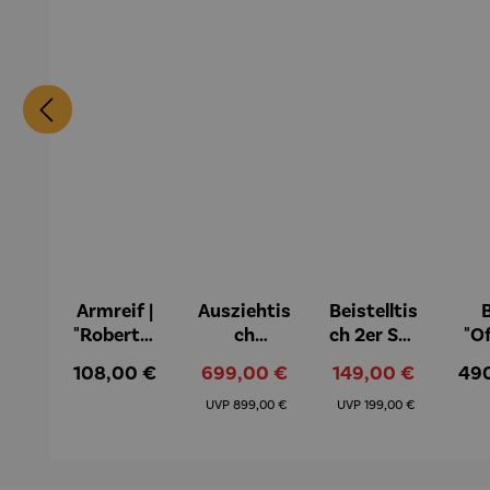
Armreif |
Ausziehtis
Beistelltis
B
"Roberta"
ch
ch 2er Set
"O
– Anna
Aluminiu
– Dalias
Fen
Regulärer Preis:
Verkaufspreis:
Verkaufspreis:
Reg
108,00 €
699,00 €
149,00 €
49
Mütz
m – Valor
Col
Regulärer Preis:
Regulärer Preis:
(1
UVP
899,00 €
UVP
199,00 €
H
Ma