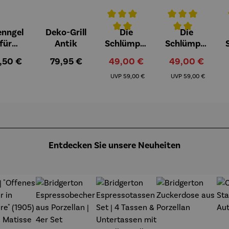
enngel
Deko-Grill
Die
Die
Durchschnittliche Bewertung von 
Durchschnittlich
D
für
Antik
Schlümpfe
Schlümpfe
feuerst
aus
aus
gulärer Preis:
Regulärer Preis:
Verkaufspreis:
Verkaufspreis:
,50 €
79,95 €
49,00 €
49,00 €
lle -
Kunststei
Kunststei
Regulärer Preis:
Regulärer Preis:
UOCO
n | Farmi
n | Papa
UVP
59,00 €
UVP
59,00 €
Schlumpf
Entdecken Sie unsere Neuheiten
t