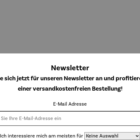
Newsletter
e sich jetzt für unseren Newsletter an und profitier
einer versandkostenfreien Bestellung!
lemm-
Klemmma
Sonnensc
Sonnensc
ewertung von 4.8 von 5 Sternen
Durchschnittliche Bewertung von 4.3 von 5 Sterne
Durchschnittliche Bewertung von 
Durchschnittlich
htschu
rkise
hirm - Ø
hirm mit
E-Mail Adresse
tz
300 cm
24
Regulärer Preis:
Regulärer Preis:
Regulärer Preis:
Regulärer Preis
Ab
Ab
65,95 €
49,95 €
Streben
,95 €
84,95 €
Ich interessiere mich am meisten für