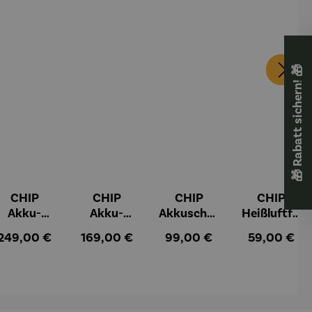
🎁 Rabatt sichern! 🎁
CHIP
CHIP
CHIP
CHIP
Akku-
Akku-
Akkuschra
Heißluftfri
Staubsau
Staubsau
uber
tteuse
:
Regulärer Preis:
Regulärer Preis:
Regulärer Preis:
Regulärer Pr
249,00 €
169,00 €
99,00 €
59,00 €
ger
ger DS02
AutoClean