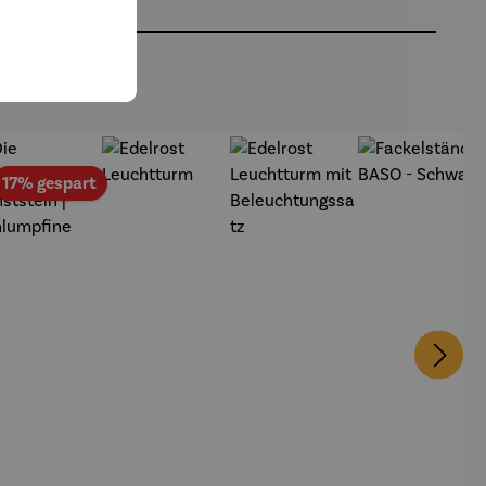
att
Rabatt
17% gespart