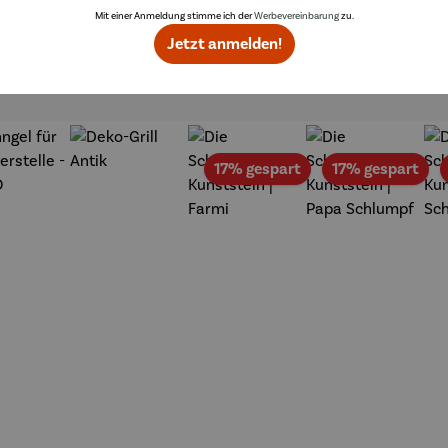
Mit einer Anmeldung stimme ich der
Werbevereinbarung
zu.
Jetzt anmelden!
Topseller der Kategorie Gartenzubehör
t
Rabatt
Rab
17% gespart
17% gespart