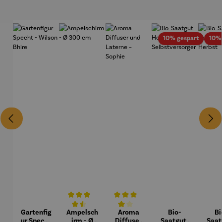
Rabatt
10% gespart
10%
Gartenfig
Ampelsch
Aroma
Bio-
Bi
Durchschnittliche Bewertung von 4.5 von 5 Sternen
Durchschnittliche Bewertung von 4 von
ur Specht
irm - Ø
Diffuser
Saatgut-
Saat