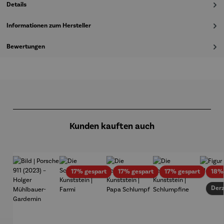
Details
Informationen zum Hersteller
Bewertungen
Produktgalerie überspringen
Kunden kauften auch
Rabatt
Rabatt
Rabatt
17% gespart
17% gespart
17% gespart
18%
Derz