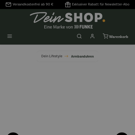
Versandkostenfrei ab 90 €
Exklusiver Rabatt für Newsletter-Abo
alt springen
Warenkorb
Dein Lifestyle
Armbanduhren
Bildergalerie überspringen