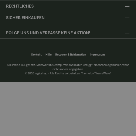
RECHTLICHES
SICHER EINKAUFEN
FOLGE UNS UND VERPASSE KEINE AKTION!
Kontakt
Hilfe
Retouren & Reklamation
Impressum
Alle Preise inkl. gesetzl. Mehrwertsteuer zzgl.
Versandkosten
und ggf. Nachnahmegebühren, wenn
nicht anders angegeben.
© 2026 regioshop - Alle Rechte vorbehalten. Theme by
ThemeWare®