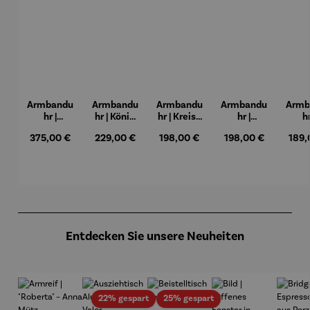
Armbandu
Armbandu
Armbandu
Armbandu
Armb
hr |
hr | König
hr | Kreise
hr |
hr
Chronogra
der Türme
in einem
Künstler
Lede
Regulärer Preis:
Regulärer Preis:
Regulärer Preis:
Regulärer Preis:
Regul
375,00 €
229,00 €
198,00 €
198,00 €
189,
ph –
-
Kreis –
Mondrian
ban
Flieger
Friedensr
Künstler
– Tableau
Lä
eich
Wassily
Nr. IV
Hundertw
Kandinsk
asser
y
Produktgalerie überspringen
Entdecken Sie unsere Neuheiten
Rabatt
Rabatt
22% gespart
25% gespart