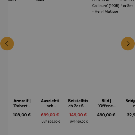
Armreif |
Ausziehti
Beistelltis
Bild |
Brid
"Roberta"
sch
ch 2er Set
"Offenes
– Anna
Aluminiu
– Dalias
Fenster in
Espr
Regulärer Preis:
Verkaufspreis:
Verkaufspreis:
Regulärer Preis:
Regu
108,00 €
699,00 €
149,00 €
490,00 €
32,
Mütz
m – Valor
Collioure"
eche
(1905) -
Porze
Regulärer Preis:
Regulärer Preis:
UVP
899,00 €
UVP
199,00 €
Henri
4er
Matisse