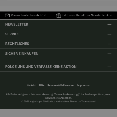
Versandkostenfrei ab 90 €
Exklusiver Rabatt für Newsletter-Abo
NEWSLETTER
SERVICE
RECHTLICHES
SICHER EINKAUFEN
FOLGE UNS UND VERPASSE KEINE AKTION!
Kontakt
Hilfe
Retouren & Reklamation
Impressum
Alle Preise inkl. gesetzl. Mehrwertsteuer zzgl.
Versandkosten
und ggf. Nachnahmegebühren, wenn
nicht anders angegeben.
© 2026 regioshop - Alle Rechte vorbehalten. Theme by
ThemeWare®