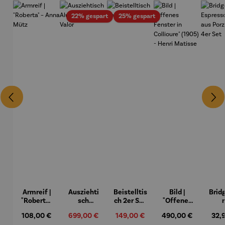
Rabatt
Rabatt
22% gespart
25% gespart
Armreif |
Ausziehti
Beistelltis
Bild |
Brid
"Roberta"
sch
ch 2er Set
"Offenes
– Anna
Aluminiu
– Dalias
Fenster in
Espr
Regulärer Preis:
108,00 €
Verkaufspreis:
699,00 €
Verkaufspreis:
149,00 €
Regulärer Preis:
490,00 €
Regu
32,
Mütz
m – Valor
Collioure"
eche
Regulärer Preis:
Regulärer Preis: