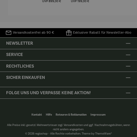
(1905) -
Porze
UVP
899,00 €
UVP
199,00 €
Henri
4er
Matisse
Versandkostenfrei ab 90 €
Exklusiver Rabatt für Newsletter-Abo
NEWSLETTER
SERVICE
RECHTLICHES
SICHER EINKAUFEN
FOLGE UNS UND VERPASSE KEINE AKTION!
Kontakt
Hilfe
Retouren & Reklamation
Impressum
Alle Preise inkl. gesetzl. Mehrwertsteuer zzgl.
Versandkosten
und ggf. Nachnahmegebühren, wenn
nicht anders angegeben.
© 2026 regioshop - Alle Rechte vorbehalten. Theme by
ThemeWare®