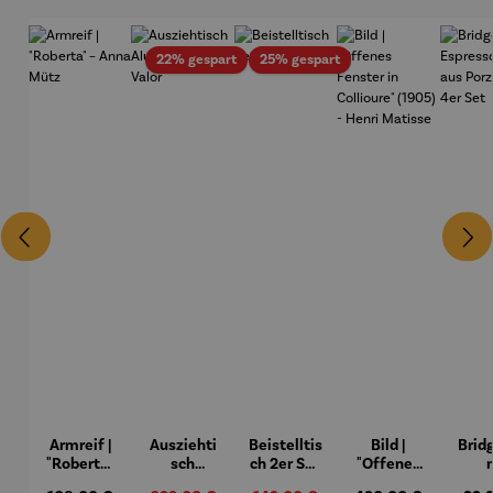
Rabatt
Rabatt
22% gespart
25% gespart
Armreif |
Ausziehti
Beistelltis
Bild |
Brid
"Roberta"
sch
ch 2er Set
"Offenes
– Anna
Aluminiu
– Dalias
Fenster in
Espr