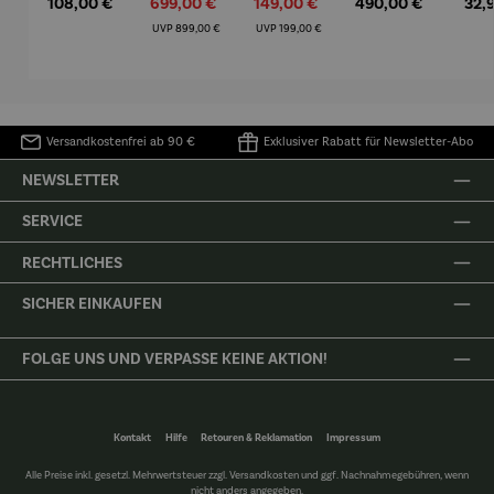
Regulärer Preis:
Verkaufspreis:
Verkaufspreis:
Regulärer Preis:
Regu
108,00 €
699,00 €
149,00 €
490,00 €
32,
Mütz
m – Valor
Collioure"
eche
(1905) -
Porze
Regulärer Preis:
Regulärer Preis:
UVP
899,00 €
UVP
199,00 €
Henri
4er
Matisse
Versandkostenfrei ab 90 €
Exklusiver Rabatt für Newsletter-Abo
NEWSLETTER
SERVICE
RECHTLICHES
SICHER EINKAUFEN
FOLGE UNS UND VERPASSE KEINE AKTION!
Kontakt
Hilfe
Retouren & Reklamation
Impressum
Alle Preise inkl. gesetzl. Mehrwertsteuer zzgl.
Versandkosten
und ggf. Nachnahmegebühren, wenn
nicht anders angegeben.