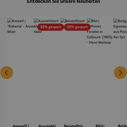
Entdecken Sie unsere Neuheiten
Rabatt
Rabatt
22% gespart
25% gespart
Armreif |
Ausziehti
Beistelltis
Bild |
Brid