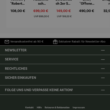
"Roberta"
sch
ch 2er Set
"Offenes
– Anna
Aluminiu
– Dalias
Fenster in
Espr
Regulärer Preis:
108,00 €
Verkaufspreis:
699,00 €
Verkaufspreis:
149,00 €
Regulärer Preis:
490,00 €
Regu
32,
Mütz
m – Valor
Collioure"
eche
(1905) -
Porze
Regulärer Preis:
Regulärer Preis:
UVP
899,00 €
UVP
199,00 €
Henri
4er
Matisse
Versandkostenfrei ab 90 €
Exklusiver Rabatt für Newsletter-Abo
NEWSLETTER
SERVICE
RECHTLICHES
SICHER EINKAUFEN
FOLGE UNS UND VERPASSE KEINE AKTION!
Kontakt
Hilfe
Retouren & Reklamation
Impressum