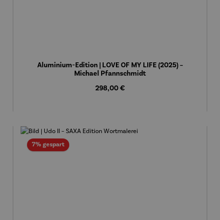
Aluminium-Edition | LOVE OF MY LIFE (2025) –
Michael Pfannschmidt
Regulärer Preis:
298,00 €
Rabatt
7% gespart