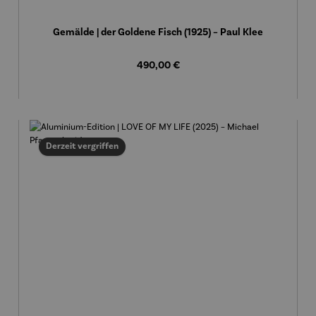
Gemälde | der Goldene Fisch (1925) – Paul Klee
Regulärer Preis:
490,00 €
Derzeit vergriffen