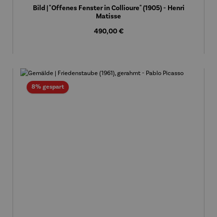
Bild | "Offenes Fenster in Collioure" (1905) - Henri
Matisse
Regulärer Preis:
490,00 €
Rabatt
8% gespart