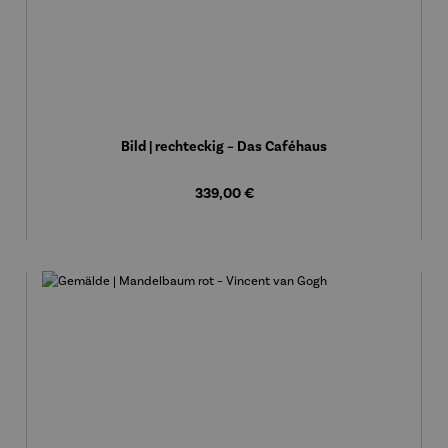
Bild | rechteckig – Das Caféhaus
Regulärer Preis:
339,00 €