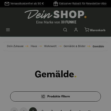
Versandkostenfrei ab 90 €
Exklusiver Rabatt für Newsletter-Abo
alt springen
Warenkorb
Dein Zuhause
Haus
Wohnwelt
Gemälde & Bilder
Gemälde
Gemälde
.
Produkte filtern
Seite
Seite
Seite
Seite
Seite