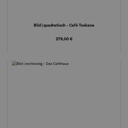
Bild | quadratisch – Café Toskana
Regulärer Preis:
279,00 €