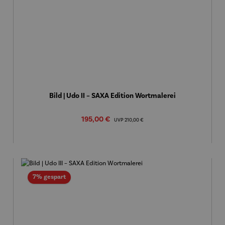
Bild | Udo II – SAXA Edition Wortmalerei
Verkaufspreis:
195,00 €
Regulärer Preis:
UVP
210,00 €
Rabatt
7% gespart