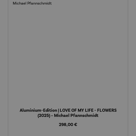
Aluminium-Edition | LOVE OF MY LIFE - FLOWERS
(2025) – Michael Pfannschmidt
Regulärer Preis:
298,00 €