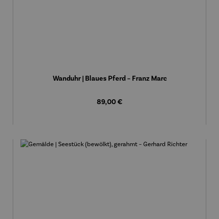
Wanduhr | Blaues Pferd – Franz Marc
Regulärer Preis:
89,00 €