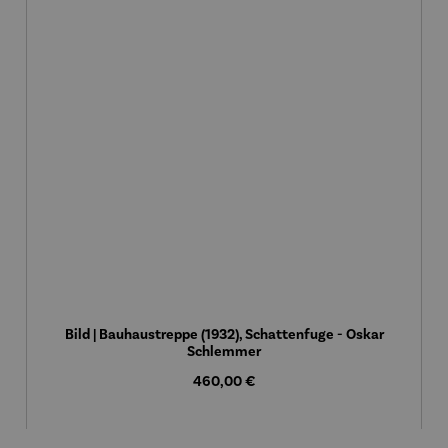
Bild | Bauhaustreppe (1932), Schattenfuge - Oskar
Schlemmer
Regulärer Preis:
460,00 €