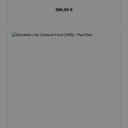
Regulärer Preis:
398,00 €