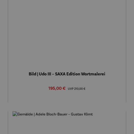
Bild | Udo III – SAXA Edition Wortmalerei
Verkaufspreis:
195,00 €
Regulärer Preis:
UVP
210,00 €