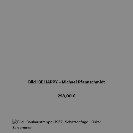
Bild | BE HAPPY – Michael Pfannschmidt
Regulärer Preis:
298,00 €