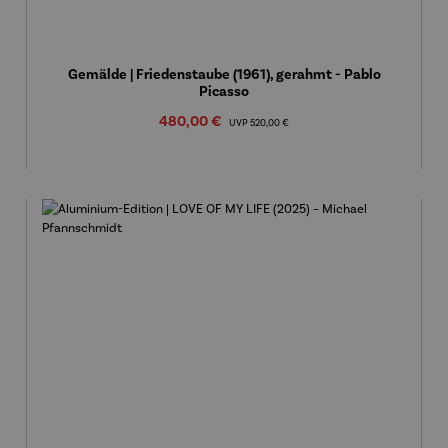
Gemälde | Friedenstaube (1961), gerahmt - Pablo
Picasso
Verkaufspreis:
480,00 €
Regulärer Preis:
UVP
520,00 €