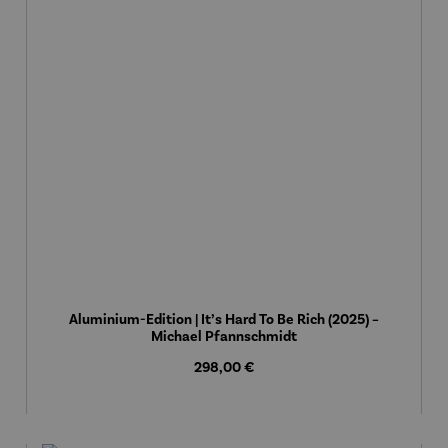
Aluminium-Edition | It’s Hard To Be Rich (2025) –
Michael Pfannschmidt
Regulärer Preis:
298,00 €