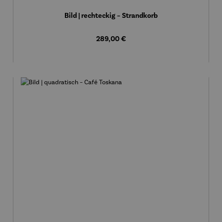
Bild | rechteckig – Strandkorb
Regulärer Preis:
289,00 €