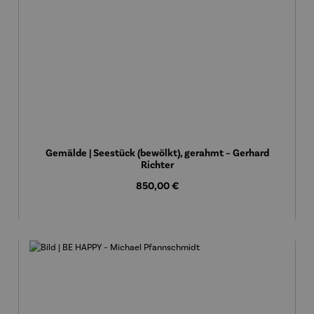
Gemälde | Seestück (bewölkt), gerahmt – Gerhard
Richter
Regulärer Preis:
850,00 €