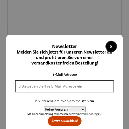
×
Newsletter
Melden Sie sich jetzt für unseren Newsletter an
und profitieren Sie von einer
Gemälde | Mandelbaum rot – Vincent van Gogh
versandkostenfreien Bestellung!
Regulärer Preis:
699,00 €
E-Mail Adresse
Ich interessiere mich am meisten für
Mit einer Anmeldung stimme ich der
Werbevereinbarung
zu.
Jetzt anmelden!