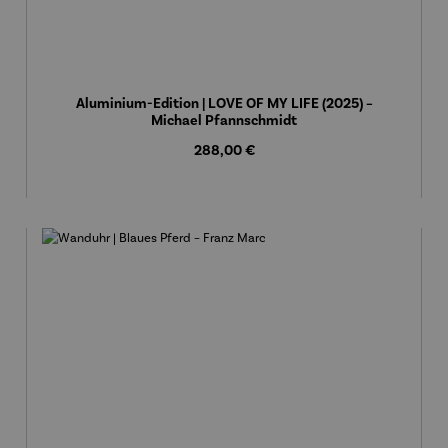
Aluminium-Edition | LOVE OF MY LIFE (2025) –
Michael Pfannschmidt
Regulärer Preis:
288,00 €