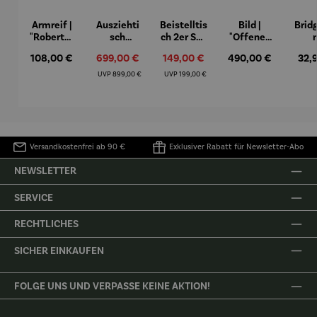
Armreif |
Ausziehti
Beistelltis
Bild |
Brid
"Roberta"
sch
ch 2er Set
"Offenes
– Anna
Aluminiu
– Dalias
Fenster in
Espr
Regulärer Preis:
Verkaufspreis:
Verkaufspreis:
Regulärer Preis:
Regu
108,00 €
699,00 €
149,00 €
490,00 €
32,
Mütz
m – Valor
Collioure"
eche
(1905) -
Porze
Regulärer Preis:
Regulärer Preis:
UVP
899,00 €
UVP
199,00 €
Henri
4er
Matisse
Versandkostenfrei ab 90 €
Exklusiver Rabatt für Newsletter-Abo
NEWSLETTER
SERVICE
RECHTLICHES
SICHER EINKAUFEN
FOLGE UNS UND VERPASSE KEINE AKTION!