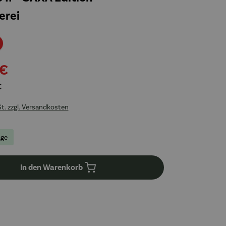
erei
Rabatt
 €
€
St. zzgl. Versandkosten
age
In den Warenkorb