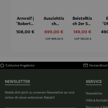
Armreif |
Ausziehtis
Beistelltis
B
"Roberta"
ch
ch 2er Set
"O
– Anna
Aluminiu
– Dalias
Fen
Regulärer Preis:
Verkaufspreis:
Verkaufspreis:
Reg
108,00 €
699,00 €
149,00 €
49
Mütz
m – Valor
Col
Regulärer Preis:
Regulärer Preis:
(1
UVP
899,00 €
UVP
199,00 €
H
Ma
Exklusive Angebote
Versandkoste
NEWSLETTER
SERVICE
Melde dich jetzt zu unserem Newsletter an und
Newsletter
sicher dir einen exklusiven Rabatt!
Hilfe & Kontakt
Retouren & Re