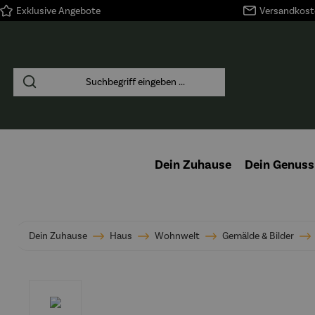
Exklusive Angebote
Versandkoste
springen
Zur Hauptnavigation springen
Dein Zuhause
Dein Genuss
Dein Zuhause
Haus
Wohnwelt
Gemälde & Bilder
Bildergalerie überspringen