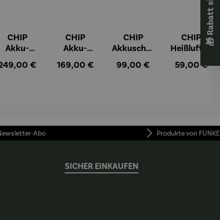
🎁 Rabatt sichern! 🎁
CHIP
CHIP
CHIP
CHIP
Akku-
Akku-
Akkuschra
Heißluftfri
Staubsau
Staubsau
uber
tteuse
:
Regulärer Preis:
Regulärer Preis:
Regulärer Preis:
Regulärer Pr
249,00 €
169,00 €
99,00 €
59,00 €
ger
ger DS02
AutoClean
 Newsletter-Abo
Produkte von FUNKE
SICHER EINKAUFEN