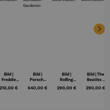
Bild |
Bild |
Bild |
Bild | The
Freddie
Porsche
Rolling
Beatles -
Mercury -
911 (2023)
Stones -
Wortmale
:
Regulärer Preis:
Regulärer Preis:
Regulärer Preis:
Regulärer Pr
210,00 €
640,00 €
290,00 €
290,00 €
Wortmale
– Holger
Wortmale
rei SAXA
rei SAXA
Mühlbauer
rei SAXA
Edition
Edition
-Gardemin
Edition