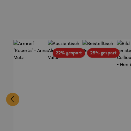
Zeche
midt
Pf
Produktgalerie überspringen
Zollverein
- SAXA
Gold
Edition
Wortmale
rei
Rabatt
Rabat
22% gespart
25% gespart