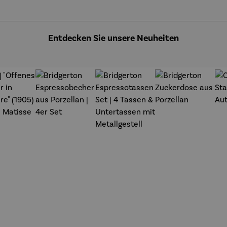
annsch
midt
Argenteuil
midt
(1873) -
Claude
Monet
Entdecken Sie unsere Neuheiten
t