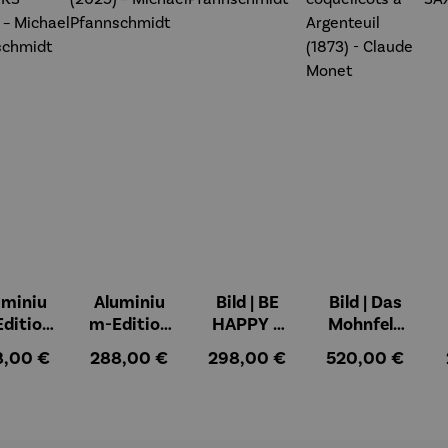
uminiu
Aluminiu
Bild | BE
Bild | Das
dition
m-Edition
HAPPY –
Mohnfeld
OVE OF
| LOVE OF
Michael
bei
ulärer Preis:
Regulärer Preis:
Regulärer Preis:
Regulärer Preis
8,00 €
288,00 €
298,00 €
520,00 €
LIFE -
MY LIFE
Pfannsch
Argenteuil
OWERS
(2025) –
midt
- Les
025) –
Michael
coquelicot
chael
Pfannsch
s à