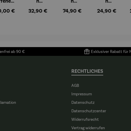
ffenes
n
n
n
ster in
Espressob
Espressot
Zuckerdos
ulärer Preis:
Regulärer Preis:
Regulärer Preis:
Regulärer Preis
0,00 €
32,90 €
74,90 €
24,90 €
lioure"
echer aus
assen Set |
e aus
905) -
Porzellan |
4 Tassen &
Porzellan
enri
4er Set
Untertass
tisse
en mit
Metallgest
ell
nfrei ab 90 €
Exklusiver Rabatt für
RECHTLICHES
AGB
Impressum
klamation
Datenschutz
n
Datenschutzcenter
Widerrufsrecht
Vertrag widerrufen