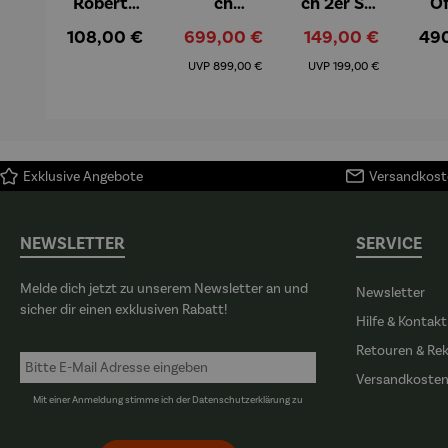
"Roberta"
ch
ch 2er Set
"O
– Anna
Aluminiu
– Dalias
Fen
Regulärer Preis:
Verkaufspreis:
Verkaufspreis:
Reg
108,00 €
699,00 €
149,00 €
49
Mütz
m – Valor
Col
Regulärer Preis:
Regulärer Preis:
(1
UVP
899,00 €
UVP
199,00 €
H
Ma
Exklusive Angebote
Versandkoste
NEWSLETTER
SERVICE
Melde dich jetzt zu unserem Newsletter an und
Newsletter
sicher dir einen exklusiven Rabatt!
Hilfe & Kontakt
Retouren & Re
Versandkoste
Mit einer Anmeldung stimme ich der
Datenschutzerklärung
zu