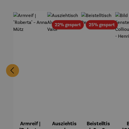
Edition
Wortmale
rei
Rabatt
Rabat
22% gespart
25% gespart
Armreif |
Ausziehtis
Beistelltis
B