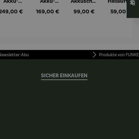
Akku-
Akku-
Akkuschra
Heißluftfri
Staubsau
Staubsau
uber
tteuse
:
Regulärer Preis:
Regulärer Preis:
Regulärer Preis:
Regulärer Pr
249,00 €
169,00 €
99,00 €
59,00 €
ger
ger DS02
AutoClean
 Newsletter-Abo
Produkte von FUNKE
SICHER EINKAUFEN