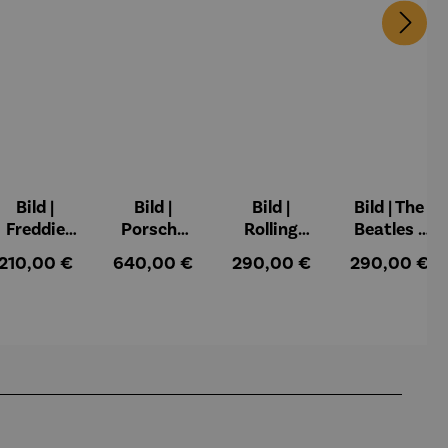
Bild |
Bild |
Bild |
Bild | The
Freddie
Porsche
Rolling
Beatles -
Mercury -
911 (2023)
Stones -
Wortmale
:
Regulärer Preis:
Regulärer Preis:
Regulärer Preis:
Regulärer Pr
210,00 €
640,00 €
290,00 €
290,00 €
Wortmale
– Holger
Wortmale
rei SAXA
rei SAXA
Mühlbauer
rei SAXA
Edition
Edition
-Gardemin
Edition