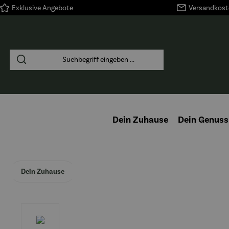
Exklusive Angebote
Versandkoste
springen
Zur Hauptnavigation springen
Dein Zuhause
Dein Genuss
Dein Zuhause
Bildergalerie überspringen