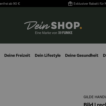
nfrei ab 90 €
Exklusiver Rabatt für
Deine Freizeit
Dein Lifestyle
Deine Gesundheit
D
GILDE HAND
Bild | re