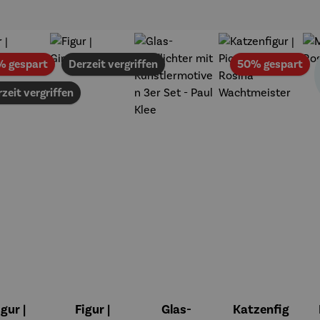
Rabatt
Ra
% gespart
Derzeit vergriffen
50% gespart
zeit vergriffen
igur |
Figur |
Glas-
Katzenfig
on 5 Sternen