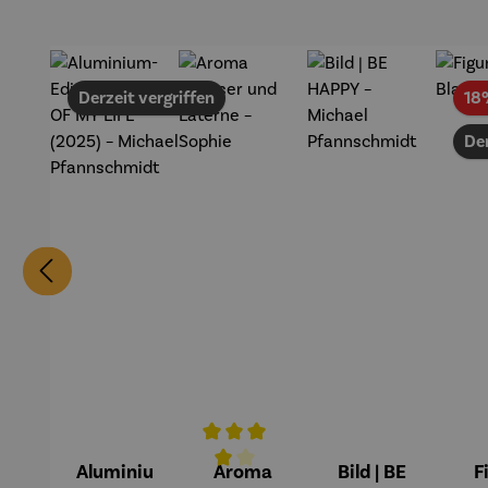
Derzeit vergriffen
18
Der
Aluminiu
Aroma
Bild | BE
F
Durchschnittliche Bewertung von 4 v