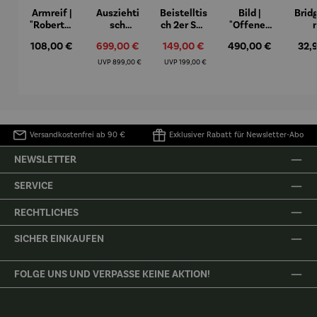
Armreif |
Ausziehti
Beistelltis
Bild |
Brid
"Roberta"
sch
ch 2er Set
"Offenes
– Anna
Aluminiu
– Dalias
Fenster in
Espr
Regulärer Preis:
Verkaufspreis:
Verkaufspreis:
Regulärer Preis:
Regu
108,00 €
699,00 €
149,00 €
490,00 €
32,
Mütz
m – Valor
Collioure"
eche
(1905) -
Porze
Regulärer Preis:
Regulärer Preis:
UVP
899,00 €
UVP
199,00 €
Henri
4er
Matisse
Versandkostenfrei ab 90 €
Exklusiver Rabatt für Newsletter-Abo
NEWSLETTER
SERVICE
RECHTLICHES
SICHER EINKAUFEN
FOLGE UNS UND VERPASSE KEINE AKTION!