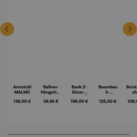
Armstuhl
Balkon-
Bank 2-
Baumban
Beist
MALMÖ
Hängetisc
Sitzer –
k-
ch
h
MALMÖ
Halbkreis
Hock
Regulärer Preis:
Regulärer Preis:
Regulärer Preis:
Regulärer Preis:
Regul
139,00 €
59,95 €
199,00 €
125,00 €
109,
BERKELE
Teak
Y
– Du
Produktgalerie überspringen