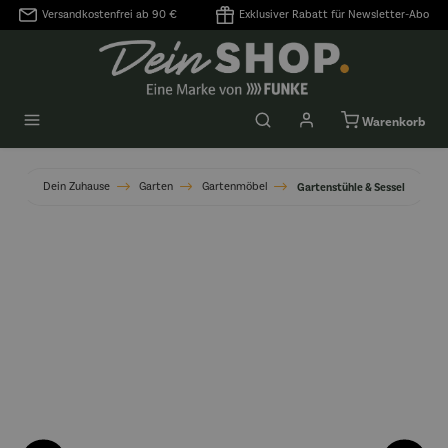
Versandkostenfrei ab 90 €
Exklusiver Rabatt für Newsletter-Abo
alt springen
Warenkorb
Dein Zuhause
Garten
Gartenmöbel
Gartenstühle & Sessel
Bildergalerie überspringen