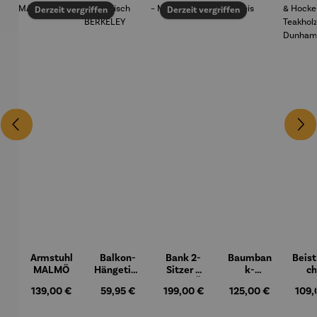
Derzeit vergriffen
Derzeit vergriffen
Armstuhl
Balkon-
Bank 2-
Baumban
Beist
MALMÖ
Hängetisc
Sitzer –
k-
ch
h
MALMÖ
Halbkreis
Hock
Regulärer Preis:
139,00 €
Regulärer Preis:
59,95 €
Regulärer Preis:
199,00 €
Regulärer Preis:
125,00 €
Regul
109,
BERKELE
Teak
Y
– Du